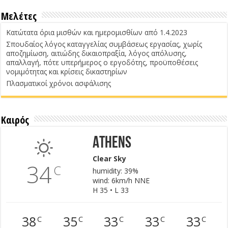
Μελέτες
Κατώτατα όρια μισθών και ημερομισθίων από 1.4.2023
Σπουδαίος λόγος καταγγελίας συμβάσεως εργασίας, χωρίς
αποζημίωση, αιτιώδης δικαιοπραξία, λόγος απόλυσης,
απαλλαγή, πότε υπερήμερος ο εργοδότης, προϋποθέσεις
νομιμότητας και κρίσεις δικαστηρίων
Πλασματικοί χρόνοι ασφάλισης
Καιρός
Athens
Clear Sky
34
C
humidity: 39%
wind: 6km/h NNE
H 35 • L 33
38
35
33
33
33
C
C
C
C
C