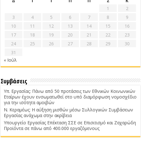
Δ
Τ
Τ
Π
Π
Σ
Κ
1
2
3
4
5
6
7
8
9
10
11
12
13
14
15
16
17
18
19
20
21
22
23
24
25
26
27
28
29
30
31
« Ιούλ
Συμβάσεις
Υπ. Εργασίας: Πάνω από 50 προτάσεις των Εθνικών Κοινωνικών
Εταίρων έχουν ενσωματωθεί στο υπό διαμόρφωση νομοσχέδιο
για την ισότητα αμοιβών
Ν. Κεραμέως: Η αύξηση μισθών μέσω Συλλογικών Συμβάσεων
Εργασίας ανάχωμα στην ακρίβεια
Υπουργείο Εργασίας Επέκταση ΣΣΕ σε Επισιτισμό και Ζαχαρώδη
Προϊόντα σε πάνω από 400.000 εργαζόμενους