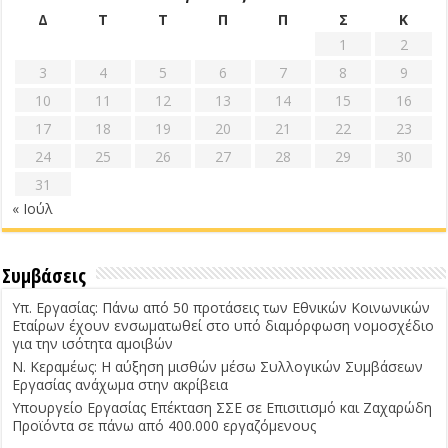
Δ
Τ
Τ
Π
Π
Σ
Κ
1
2
3
4
5
6
7
8
9
10
11
12
13
14
15
16
17
18
19
20
21
22
23
24
25
26
27
28
29
30
31
« Ιούλ
Συμβάσεις
Υπ. Εργασίας: Πάνω από 50 προτάσεις των Εθνικών Κοινωνικών
Εταίρων έχουν ενσωματωθεί στο υπό διαμόρφωση νομοσχέδιο
για την ισότητα αμοιβών
Ν. Κεραμέως: Η αύξηση μισθών μέσω Συλλογικών Συμβάσεων
Εργασίας ανάχωμα στην ακρίβεια
Υπουργείο Εργασίας Επέκταση ΣΣΕ σε Επισιτισμό και Ζαχαρώδη
Προϊόντα σε πάνω από 400.000 εργαζόμενους