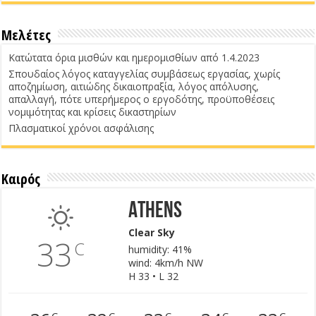
Μελέτες
Κατώτατα όρια μισθών και ημερομισθίων από 1.4.2023
Σπουδαίος λόγος καταγγελίας συμβάσεως εργασίας, χωρίς
αποζημίωση, αιτιώδης δικαιοπραξία, λόγος απόλυσης,
απαλλαγή, πότε υπερήμερος ο εργοδότης, προϋποθέσεις
νομιμότητας και κρίσεις δικαστηρίων
Πλασματικοί χρόνοι ασφάλισης
Καιρός
Athens
Clear Sky
33
C
humidity: 41%
wind: 4km/h NW
H 33 • L 32
C
C
C
C
C