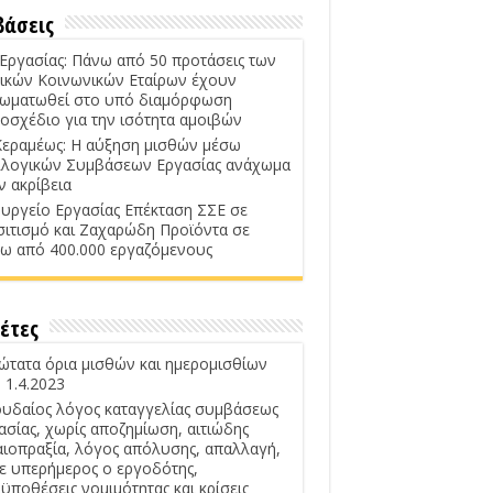
βάσεις
 Εργασίας: Πάνω από 50 προτάσεις των
ικών Κοινωνικών Εταίρων έχουν
ωματωθεί στο υπό διαμόρφωση
οσχέδιο για την ισότητα αμοιβών
Κεραμέως: Η αύξηση μισθών μέσω
λογικών Συμβάσεων Εργασίας ανάχωμα
ν ακρίβεια
υργείο Εργασίας Επέκταση ΣΣΕ σε
σιτισμό και Ζαχαρώδη Προϊόντα σε
ω από 400.000 εργαζόμενους
έτες
ώτατα όρια μισθών και ημερομισθίων
 1.4.2023
υδαίος λόγος καταγγελίας συμβάσεως
ασίας, χωρίς αποζημίωση, αιτιώδης
αιοπραξία, λόγος απόλυσης, απαλλαγή,
ε υπερήμερος ο εργοδότης,
ϋποθέσεις νομιμότητας και κρίσεις