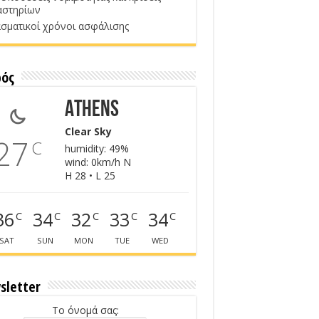
αστηρίων
σματικοί χρόνοι ασφάλισης
ρός
Athens
Clear Sky
27
C
humidity: 49%
wind: 0km/h N
H 28 • L 25
36
34
32
33
34
C
C
C
C
C
SAT
SUN
MON
TUE
WED
sletter
Το όνομά σας: