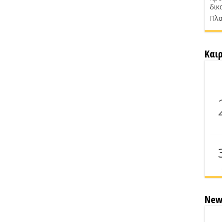
δικ
Πλα
Και
New