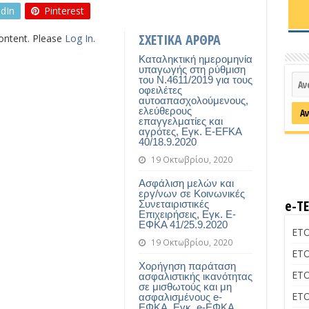
edIn
Pinterest
ΣΧΕΤΙΚΑ ΑΡΘΡΑ
content. Please
Log In
.
Καταληκτική ημερομηνία
υπαγωγής στη ρύθμιση
του Ν.4611/2019 για τους
οφειλέτες
αυτοαπασχολούμενους,
ελεύθερους
επαγγελματίες και
αγρότες, Εγκ. E-EFKA
40/18.9.2020
19 Οκτωβρίου, 2020
Ασφάλιση μελών και
εργ/νων σε Κοινωνικές
e-Τ
Συνεταιριστικές
Επιχειρήσεις, Εγκ. E-
ΕΦΚΑ 41/25.9.2020
ΕΤΟ
19 Οκτωβρίου, 2020
ΕΤΟ
Χορήγηση παράταση
ΕΤΟ
ασφαλιστικής ικανότητας
σε μισθωτούς και μη
ΕΤΟ
ασφαλισμένους e-
ΕΦΚΑ, Εγκ. e-ΕΦΚΑ