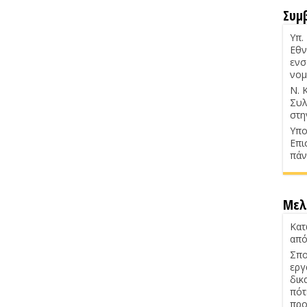
Συμ
Υπ.
Εθν
ενσ
νομ
Ν. 
Συλ
στη
Υπο
Επι
πάν
Μελ
Κατ
από
Σπο
εργ
δικ
πότ
προ