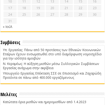
10
11
12
13
14
15
16
17
18
19
20
21
22
23
24
25
26
27
28
29
30
31
« Ιούλ
Συμβάσεις
Υπ. Εργασίας: Πάνω από 50 προτάσεις των Εθνικών Κοινωνικών
Εταίρων έχουν ενσωματωθεί στο υπό διαμόρφωση νομοσχέδιο
για την ισότητα αμοιβών
Ν. Κεραμέως: Η αύξηση μισθών μέσω Συλλογικών Συμβάσεων
Εργασίας ανάχωμα στην ακρίβεια
Υπουργείο Εργασίας Επέκταση ΣΣΕ σε Επισιτισμό και Ζαχαρώδη
Προϊόντα σε πάνω από 400.000 εργαζόμενους
Μελέτες
Κατώτατα όρια μισθών και ημερομισθίων από 1.4.2023