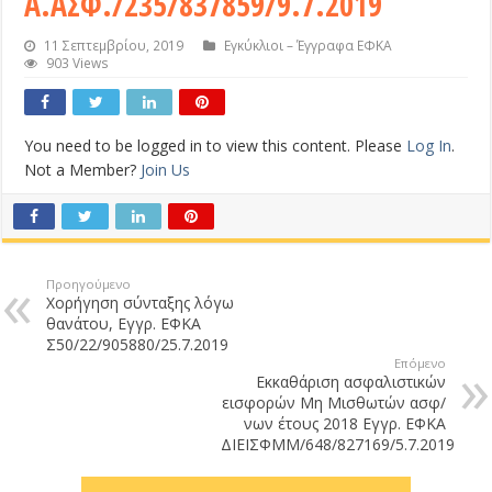
Α.ΑΣΦ./235/837859/9.7.2019
11 Σεπτεμβρίου, 2019
Εγκύκλιοι – Έγγραφα ΕΦΚΑ
903 Views
You need to be logged in to view this content. Please
Log In
.
Not a Member?
Join Us
Προηγούμενο
Χορήγηση σύνταξης λόγω
θανάτου, Εγγρ. ΕΦΚΑ
Σ50/22/905880/25.7.2019
Επόμενο
Εκκαθάριση ασφαλιστικών
εισφορών Μη Μισθωτών ασφ/
νων έτους 2018 Εγγρ. ΕΦΚΑ
ΔΙΕΙΣΦΜΜ/648/827169/5.7.2019