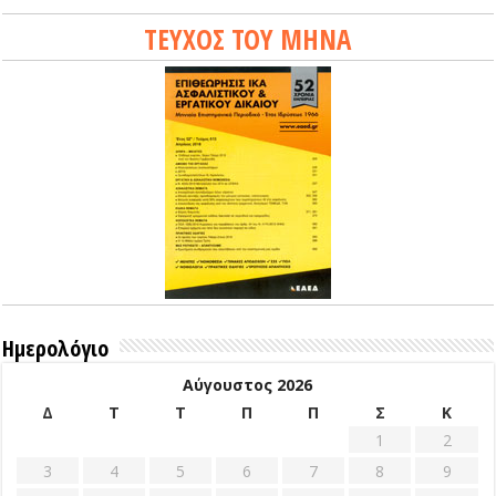
ΤΕΥΧΟΣ ΤΟΥ ΜΗΝΑ
Ημερολόγιο
Αύγουστος 2026
Δ
Τ
Τ
Π
Π
Σ
Κ
1
2
3
4
5
6
7
8
9