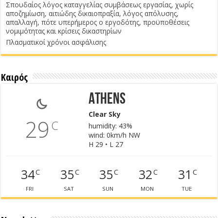
Σπουδαίος λόγος καταγγελίας συμβάσεως εργασίας, χωρίς
αποζημίωση, αιτιώδης δικαιοπραξία, λόγος απόλυσης,
απαλλαγή, πότε υπερήμερος ο εργοδότης, προϋποθέσεις
νομιμότητας και κρίσεις δικαστηρίων
Πλασματικοί χρόνοι ασφάλισης
Καιρός
Athens
Clear Sky
29
C
humidity: 43%
wind: 0km/h NW
H 29 • L 27
34
35
35
32
31
C
C
C
C
C
FRI
SAT
SUN
MON
TUE