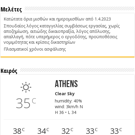
Μελέτες
Κατώτατα όρια μισθών και ημερομισθίων από 1.4.2023
Σπουδαίος λόγος καταγγελίας συμβάσεως εργασίας, χωρίς
αποζημίωση, αιτιώδης δικαιοπραξία, λόγος απόλυσης,
απαλλαγή, πότε υπερήμερος ο εργοδότης, προϋποθέσεις
νομιμότητας και κρίσεις δικαστηρίων
Πλασματικοί χρόνοι ασφάλισης
Καιρός
Athens
Clear Sky
35
C
humidity: 40%
wind: 3km/h N
H 36 • L 34
38
34
32
33
33
C
C
C
C
C