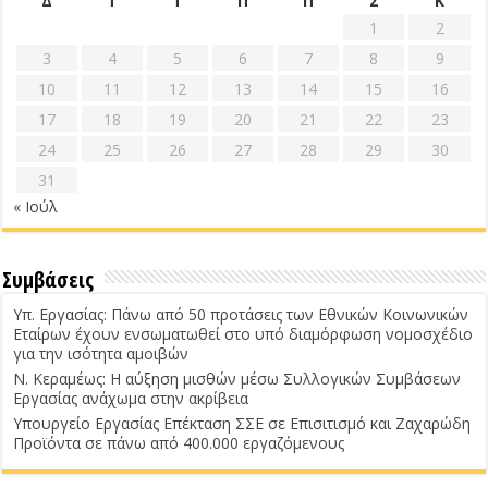
Δ
Τ
Τ
Π
Π
Σ
Κ
1
2
3
4
5
6
7
8
9
10
11
12
13
14
15
16
17
18
19
20
21
22
23
24
25
26
27
28
29
30
31
« Ιούλ
Συμβάσεις
Υπ. Εργασίας: Πάνω από 50 προτάσεις των Εθνικών Κοινωνικών
Εταίρων έχουν ενσωματωθεί στο υπό διαμόρφωση νομοσχέδιο
για την ισότητα αμοιβών
Ν. Κεραμέως: Η αύξηση μισθών μέσω Συλλογικών Συμβάσεων
Εργασίας ανάχωμα στην ακρίβεια
Υπουργείο Εργασίας Επέκταση ΣΣΕ σε Επισιτισμό και Ζαχαρώδη
Προϊόντα σε πάνω από 400.000 εργαζόμενους