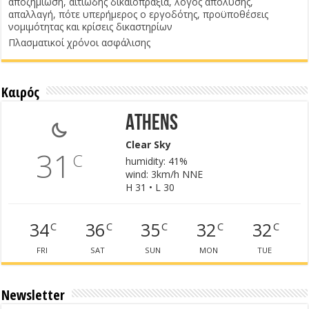
αποζημίωση, αιτιώδης δικαιοπραξία, λόγος απόλυσης,
απαλλαγή, πότε υπερήμερος ο εργοδότης, προϋποθέσεις
νομιμότητας και κρίσεις δικαστηρίων
Πλασματικοί χρόνοι ασφάλισης
Καιρός
Athens
Clear Sky
31
C
humidity: 41%
wind: 3km/h NNE
H 31 • L 30
34
36
35
32
32
C
C
C
C
C
FRI
SAT
SUN
MON
TUE
Newsletter