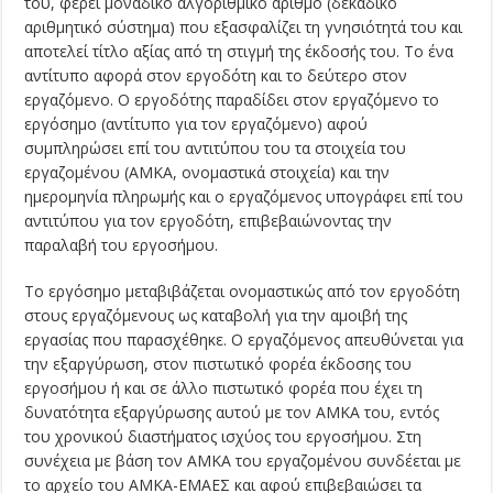
του, φέρει μοναδικό αλγοριθμικό αριθμό (δεκαδικό
αριθμητικό σύστημα) που εξασφαλίζει τη γνησιότητά του και
αποτελεί τίτλο αξίας από τη στιγμή της έκδοσής του. Το ένα
αντίτυπο αφορά στον εργοδότη και το δεύτερο στον
εργαζόμενο. Ο εργοδότης παραδίδει στον εργαζόμενο το
εργόσημο (αντίτυπο για τον εργαζόμενο) αφού
συμπληρώσει επί του αντιτύπου του τα στοιχεία του
εργαζομένου (ΑΜΚΑ, ονομαστικά στοιχεία) και την
ημερομηνία πληρωμής και ο εργαζόμενος υπογράφει επί του
αντιτύπου για τον εργοδότη, επιβεβαιώνοντας την
παραλαβή του εργοσήμου.
Το εργόσημο μεταβιβάζεται ονομαστικώς από τον εργοδότη
στους εργαζόμενους ως καταβολή για την αμοιβή της
εργασίας που παρασχέθηκε. Ο εργαζόμενος απευθύνεται για
την εξαργύρωση, στον πιστωτικό φορέα έκδοσης του
εργοσήμου ή και σε άλλο πιστωτικό φορέα που έχει τη
δυνατότητα εξαργύρωσης αυτού με τον ΑΜΚΑ του, εντός
του χρονικού διαστήματος ισχύος του εργοσήμου. Στη
συνέχεια με βάση τον ΑΜΚΑ του εργαζομένου συνδέεται με
το αρχείο του ΑΜΚΑ-ΕΜΑΕΣ και αφού επιβεβαιώσει τα