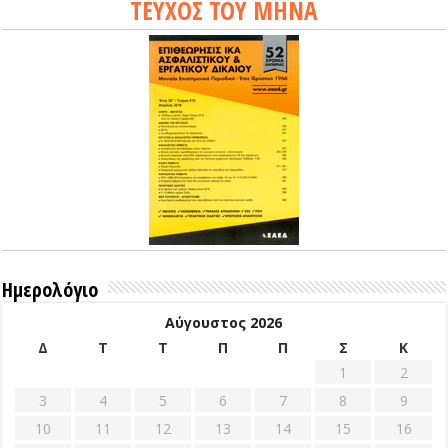
ΤΕΥΧΟΣ ΤΟΥ ΜΗΝΑ
Ημερολόγιο
Αύγουστος 2026
Δ
Τ
Τ
Π
Π
Σ
Κ
1
2
3
4
5
6
7
8
9
10
11
12
13
14
15
16