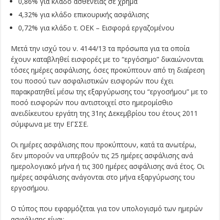
0,86% για κλάδο ασθένειας σε χρήμα
4,32% για κλάδο επικουρικής ασφάλισης
0,72% για κλάδο τ. ΟΕΚ – Εισφορά εργαζομένου
Μετά την ισχύ του ν. 4144/13 τα πρόσωπα για τα οποία
έχουν καταβληθεί εισφορές με το “εργόσημο” δικαιώνονται
τόσες ημέρες ασφάλισης, όσες προκύπτουν από τη διαίρεση
του ποσού των ασφαλιστικών εισφορών που έχει
παρακρατηθεί μέσω της εξαργύρωσης του “εργοσήμου” με το
ποσό εισφορών που αντιστοιχεί στο ημερομίσθιο
ανειδίκευτου εργάτη της 31ης Δεκεμβρίου του έτους 2011
σύμφωνα με την ΕΓΣΣΕ.
Οι ημέρες ασφάλισης που προκύπτουν, κατά τα ανωτέρω,
δεν μπορούν να υπερβούν τις 25 ημέρες ασφάλισης ανά
ημερολογιακό μήνα ή τις 300 ημέρες ασφάλισης ανά έτος. Οι
ημέρες ασφάλισης ανάγονται στο μήνα εξαργύρωσης του
εργοσήμου.
Ο τύπος που εφαρμόζεται για τον υπολογισμό των ημερών
ασφάλισης είναι: