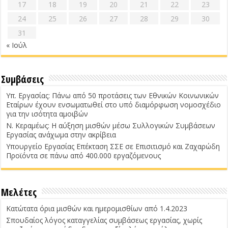
17
18
19
20
21
22
23
24
25
26
27
28
29
30
31
« Ιούλ
Συμβάσεις
Υπ. Εργασίας: Πάνω από 50 προτάσεις των Εθνικών Κοινωνικών
Εταίρων έχουν ενσωματωθεί στο υπό διαμόρφωση νομοσχέδιο
για την ισότητα αμοιβών
Ν. Κεραμέως: Η αύξηση μισθών μέσω Συλλογικών Συμβάσεων
Εργασίας ανάχωμα στην ακρίβεια
Υπουργείο Εργασίας Επέκταση ΣΣΕ σε Επισιτισμό και Ζαχαρώδη
Προϊόντα σε πάνω από 400.000 εργαζόμενους
Μελέτες
Κατώτατα όρια μισθών και ημερομισθίων από 1.4.2023
Σπουδαίος λόγος καταγγελίας συμβάσεως εργασίας, χωρίς