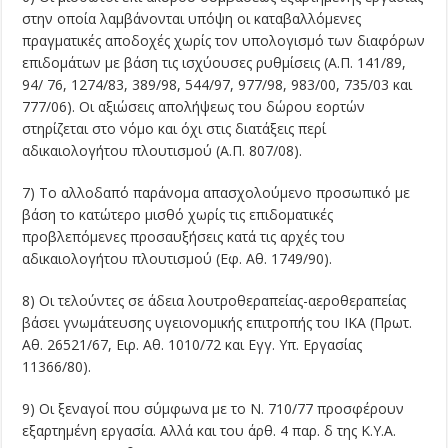
στην οποία λαμβάνονται υπόψη οι καταβαλλόμενες
πραγματικές αποδοχές χωρίς τον υπολο­γισμό των διαφόρων
επιδομάτων με βάση τις ισχύουσες ρυθμίσεις (Α.Π. 141/89,
94/ 76, 1274/83, 389/98, 544/97, 977/98, 983/00, 735/03 και
777/06). Οι αξιώσεις απολήψεως του δώρου εορτών
στηρίζεται στο νόμο και όχι στις διατάξεις περί
αδικαιολογήτου πλουτισμού (Α.Π. 807/08).
7) Το αλλοδαπό παράνομα απασχολούμενο προσωπικό με
βάση το κατώτερο μισθό χωρίς τις επιδοματικές
προβλεπόμενες προσαυξήσεις κατά τις αρχές του
αδικαιολογήτου πλουτισμού (Εφ. Αθ. 1749/90).
8) Οι τελούντες σε άδεια λουτροθεραπείας-αεροθεραπείας
βάσει γνωμάτευσης υγειονομικής επιτροπής του ΙΚΑ (Πρωτ.
Αθ. 26521/67, Ειρ. Αθ. 1010/72 και Εγγ. Υπ. Εργασίας
11366/80).
9) Οι ξεναγοί που σύμφωνα με το Ν. 710/77 προσφέρουν
εξαρτημένη εργασία. Αλλά και του άρθ. 4 παρ. δ της Κ.Υ.Α.