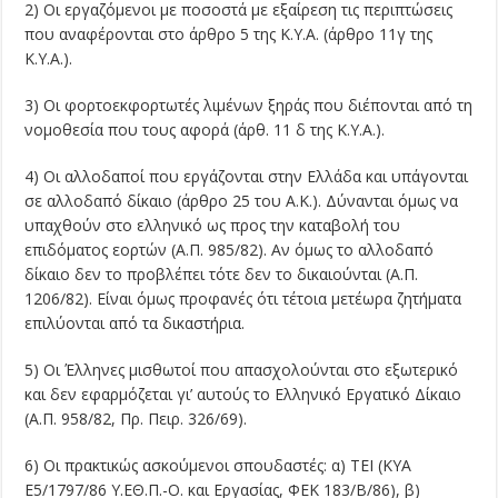
2) Οι εργαζόμενοι με ποσοστά με εξαίρεση τις περιπτώσεις
που αναφέρονται στο άρθρο 5 της Κ.Υ.Α. (άρθρο 11γ της
Κ.Υ.Α.).
3) Οι φορτοεκφορτωτές λιμένων ξηράς που διέπονται από τη
νομοθεσία που τους αφορά (άρθ. 11 δ της Κ.Υ.Α.).
4) Οι αλλοδαποί που εργάζονται στην Ελλάδα και υπάγονται
σε αλλοδαπό δίκαιο (άρθρο 25 του Α.Κ.). Δύνανται όμως να
υπαχθούν στο ελληνικό ως προς την καταβολή του
επιδόματος εορτών (Α.Π. 985/82). Αν όμως το αλλοδαπό
δίκαιο δεν το προβλέπει τότε δεν το δικαιούνται (Α.Π.
1206/82). Είναι όμως προφανές ότι τέτοια μετέωρα ζητήματα
επιλύονται από τα δικαστήρια.
5) Οι Έλληνες μισθωτοί που απασχολούνται στο εξωτερικό
και δεν εφαρμόζεται γι’ αυτούς το Ελληνικό Εργατικό Δίκαιο
(Α.Π. 958/82, Πρ. Πειρ. 326/69).
6) Οι πρακτικώς ασκούμενοι σπουδαστές: α) ΤΕΙ (ΚΥΑ
Ε5/1797/86 Υ.ΕΘ.Π.-Ο. και Εργασίας, ΦΕΚ 183/Β/86), β)