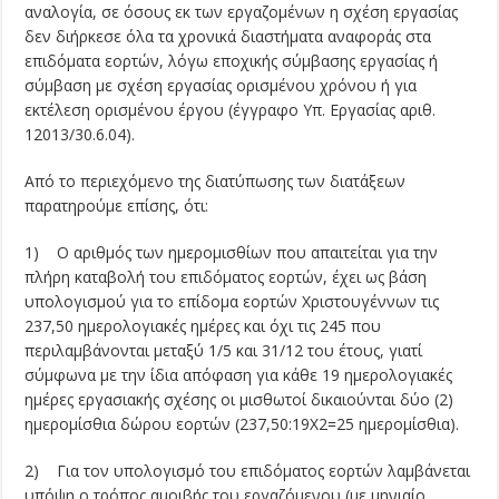
αναλογία, σε όσους εκ των εργαζομένων η σχέση εργασίας
δεν διήρκεσε όλα τα χρονικά διαστήματα αναφοράς στα
επιδόματα εορτών, λόγω εποχικής σύμβασης εργασίας ή
σύμβαση με σχέση εργασίας ορισμένου χρόνου ή για
εκτέλεση ορισμένου έργου (έγγραφο Υπ. Εργασίας αριθ.
12013/30.6.04).
Από το περιεχόμενο της διατύπωσης των διατάξεων
παρατηρούμε επίσης, ότι:
1) Ο αριθμός των ημερομισθίων που απαιτείται για την
πλήρη καταβολή του επιδόματος εορτών, έχει ως βάση
υπολογισμού για το επίδομα εορτών Χριστου­γέννων τις
237,50 ημερολογιακές ημέρες και όχι τις 245 που
περιλαμβάνονται μεταξύ 1/5 και 31/12 του έτους, γιατί
σύμφωνα με την ίδια απόφαση για κάθε 19 ημερολογιακές
ημέρες εργασιακής σχέσης οι μισθωτοί δικαιούνται δύο (2)
ημερομίσθια δώρου εορτών (237,50:19X2=25 ημερομίσθια).
2) Για τον υπολογισμό του επιδόματος εορτών λαμβάνεται
υπόψη ο τρόπος αμοιβής του εργαζόμενου (με μηνιαίο