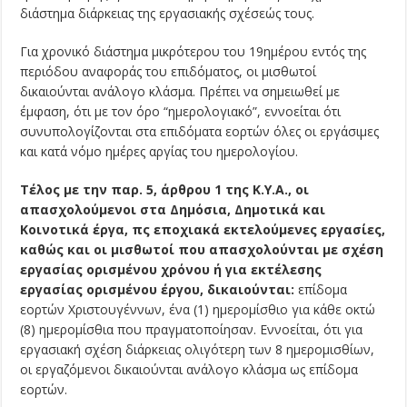
διάστημα διάρκειας της εργασιακής σχέσεώς τους.
Για χρονικό διάστημα μικρότερου του 19ημέρου εντός της
περιόδου αναφοράς του επιδόματος, οι μισθωτοί
δικαιούνται ανάλογο κλάσμα. Πρέπει να σημειωθεί με
έμφαση, ότι με τον όρο “ημερολογιακό”, εννοείται ότι
συνυπολογίζονται στα επιδόματα εορτών όλες οι εργάσιμες
και κατά νόμο ημέρες αργίας του ημερολογίου.
Τέλος με την παρ. 5, άρθρου 1 της Κ.Υ.Α., οι
απασχολούμενοι στα Δημόσια, Δημοτικά και
Κοινοτικά έργα, πς εποχιακά εκτελούμενες εργασίες,
καθώς και οι μισθωτοί που απασχολούνται με σχέση
εργασίας ορισμένου χρόνου ή για εκτέλεσης
εργασίας ορισμένου έργου, δικαιούνται:
επίδομα
εορτών Χριστου­γέννων, ένα (1) ημερομίσθιο για κάθε οκτώ
(8) ημερομίσθια που πραγματοποίησαν. Εννοείται, ότι για
εργασιακή σχέση διάρκειας ολιγότερη των 8 ημερομισθίων,
οι εργαζόμενοι δικαιούνται ανάλογο κλάσμα ως επίδομα
εορτών.