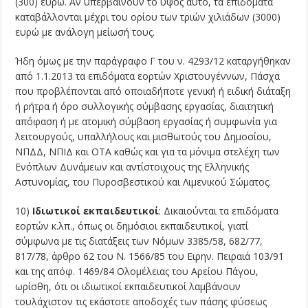
(300) ευρώ. Αν υπερβαίνουν το ύψος αυτό, τα επιδόματα
καταβάλλονται μέχρι του ορίου των τριών χιλιάδων (3000)
ευρώ με ανάλογη μείωσή τους.
Ήδη όμως με την παράγραφο Γ του ν. 4293/12 καταργήθηκαν
από 1.1.2013 τα επιδόματα εορτών Χριστουγέννων, Πάσχα
που προβλέπονται από οποιαδήποτε γενική ή ειδική διάταξη
ή ρήτρα ή όρο συλλογικής σύμβασης εργασίας, διαιτητική
απόφαση ή με ατομική σύμβαση εργασίας ή συμφωνία για
λειτουργούς, υπαλλήλους και μισθωτούς του Δημοσίου,
ΝΠΔΔ, ΝΠΙΔ και ΟΤΑ καθώς και για τα μόνιμα στελέχη των
Ενόπλων Δυνάμεων και αντίστοιχους της Ελληνικής
Αστυνομίας, του Πυροσβε­στικού και Λιμενικού Σώματος.
10)
Ιδιωτικοί εκπαιδευτικοί
: Δικαιούνται τα επιδόματα
εορτών κ.λπ., όπως οι δημόσιοι εκπαιδευτικοί, γιατί
σύμφωνα με τις διατάξεις των Νόμων 3385/58, 682/77,
817/78, άρθρο 62 του Ν. 1566/85 του Ειρην. Πειραιά 103/91
και της απόφ. 1469/84 Ολομέλειας του Αρείου Πάγου,
ωρίσθη, ότι οι ιδιωτικοί εκπαιδευτικοί λαμβάνουν
τουλάχιστον τις εκάστοτε αποδοχές των πάσης φύσεως