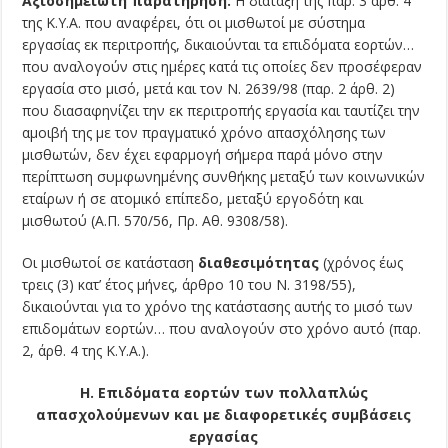
Αξιοσημείωτη παρατήρηση:
Η διάταξη της παρ. 3 άρθ. 4
της Κ.Υ.Α. που αναφέρει, ότι οι μισθωτοί με σύστημα
εργασίας εκ περιτροπής, δικαιούνται τα επιδόματα εορτών…
που αναλογούν στις ημέρες κατά τις οποίες δεν προσέφεραν
εργασία στο μισό, μετά και τον Ν. 2639/98 (παρ. 2 άρθ. 2)
που διασαφηνίζει την εκ περιτροπής εργασία και ταυτίζει την
αμοιβή της με τον πραγματικό χρόνο απασχόλησης των
μισθωτών, δεν έχει εφαρμογή σήμερα παρά μόνο στην
περίπτωση συμφωνημένης συνθήκης μεταξύ των κοινωνικών
εταίρων ή σε ατομικό επίπεδο, μεταξύ εργοδότη και
μισθωτού (Α.Π. 570/56, Πρ. Αθ. 9308/58).
Οι μισθωτοί σε κατάσταση
διαθεσιμότητας
(χρόνος έως
τρεις (3) κατ’ έτος μήνες, άρθρο 10 του Ν. 3198/55),
δικαιούνται για το χρόνο της κατάστασης αυτής το μισό των
επιδομάτων εορτών… που αναλογούν στο χρόνο αυτό (παρ.
2, άρθ. 4 της Κ.Υ.Α.).
Η. Επιδόματα εορτών των πολλαπλώς
απασχολούμενων και με διαφορετικές συμβάσεις
εργασίας