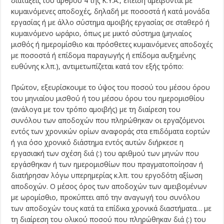
διατάξεις του άρθρου 4 της Κ.Υ.Α., επειδή αμείβονται με
κυμαινόμενες αποδοχές, δηλαδή με ποσοστά ή κατά μονάδα
εργασίας ή με άλλο σύστημα αμοιβής εργασίας σε σταθερό ή
κυμαινόμενο ωράριο, όπως με μικτό σύστημα (μηνιαίος
μισθός ή ημερομίσθιο και πρόσθετες κυμαινόμενες αποδοχές
με ποσοστά ή επίδομα παραγωγής ή επίδομα αυξημένης
ευθύνης κ.λπ.), αντιμετωπί­ζεται κατά τον εξής τρόπο:
Πρώτον, εξευρίσκουμε το ύψος του ποσού του μέσου όρου
του μηνιαίου μισθού ή του μέσου όρου του ημερομισθίου
(ανάλογα με τον τρόπο αμοιβής) με τη διαίρεση του
συνόλου των αποδοχών που πληρώθηκαν οι εργαζόμενοι
εντός των χρονικών ορίων αναφοράς στα επιδόματα εορτών
ή για όσο χρονικό διάστημα εντός αυτών διήρκεσε η
εργασιακή των σχέση διά (:) του αριθμού των μηνών που
εργάσθηκαν ή των ημερομισθίων που πραγματοποίησαν ή
διατήρησαν λόγω υπερημερίας κ.λπ. του εργοδότη αξίωση
αποδοχών. Ο μέσος όρος των αποδοχών των αμειβομένων
με ωρομίσθιο, προκύπτει από την αναγωγή του συνόλου
των αποδοχών τους κατά τα επίδικα χρονικά διαστήματα… με
τη διαίρεση του ολικού ποσού που πληρώθηκαν διά (:) του