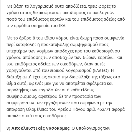
Με βάση το λογαριασμό αυτό αποδίδεται τρεις φορές το
χρόνο στους δικαιού­μενους οικοδόμους το αναλογούν
ποσό του επιδόματος εορτών και του επιδόματος αδείας από
την αρμόδια υπηρεσία του ΙΚΑ.
Με το άρθρο 8 του ιδίου νόμου είναι άκυρη πάσα συμφωνία
περί καταβολής ή προκαταβολής συμψηφισμού προς
υπερτέραν των νομίμων αποδοχές προ του καθορισμένου
χρόνου απόδοσης των αποδοχών των δώρων εορτών… και
του επιδόματος αδείας των οικοδόμων, όταν αυτές
χορηγούνται υπό του ειδικού λογαριασμού (ΕΛΔΕΟ). Η
διάταξη αυτή έχει ως σκοπό την διαφύλαξη της τάξεως στο
θέμα αυτό, αφενός μεν για να αποτρέπει σφάλματα και
παραλήψεις των εργοδοτών από κάθε είδους
συμψηφισμούς, αφετέρου δε την προστασία των
συμφερόντων των εργαζομένων που σύμφωνα με την
απόφαση Ολομέλειας του Αρείου Πάγου αριθ. 452/71 αφορά
αποκλειστικά τους οικοδόμους.
8)
Αποκλειστικές νοσοκόμες
: Ο υπολογισμός των