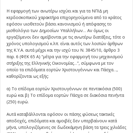
Η εφαρμογή των ανωτέρω ισχύει και για τα ΝΠΙΔ μη
κερδοσκοπικού χαρακτήρα επιχορηγούμενα από το κράτος
εφόσον υιοθετούν βάσει κανονισμού ή απόφασης το
μισθολόγιο των Δημοσίων Υπαλλήλων… Αν όμως οι
εργαζόμενοι δεν αμείβονται με τις ανωτέρω διατάξεις, τότε ο
χρόνος υπολογισμού κ.λπ. είναι αυτός των λοιπών άρθρων
της Κ.Υ.Α. αυτά μέχρι και την ισχύ του Ν. 3845/10, άρθρο 3
παρ. 6 (ΦΕΚ 65 Α) “μέτρα για την εφαρμογή του μηχανισμού
στήριξης της Ελληνικής Οικονομίας…”, σύμφωνα με τον
οποίο τα επιδόματα εορτών Χριστουγέννων και Πάσχα…,
καθορίζονται ως εξής:
α) Το επίδομα εορτών Χριστουγέννων σε πεντακόσια (500)
ευρώ και β) Το επίδομα εορτών Πάσχα σε διακόσια πενήντα
(250) ευρώ.
Αυτά καταβάλλονται εφόσον οι πάσης φύσεως τακτικές
αποδοχές, επιδόματα και αμοιβές δεν υπερβαίνουν κατά
μήνα, υπολογιζόμενες σε δωδεκάμηνη βάση τα τρεις χιλιάδες