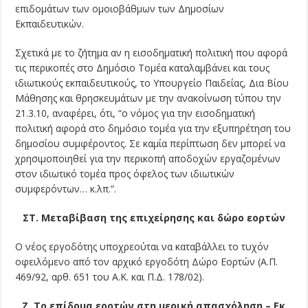
επιδομάτων των ομοιοβάθμων των Δημοσίων
Εκπαιδευτικών.
Σχετικά με το ζήτημα αν η εισοδηματική πολιτική που αφορά
τις περικοπές στο Δημόσιο Τομέα καταλαμβάνει και τους
ιδιωτικούς εκπαιδευτικούς, το Υπουργείο Παιδείας, Δια Βίου
Μάθησης και θρησκευμάτων με την ανακοίνωση τύπου την
21.3.10, αναφέρει, ότι, “ο νόμος για την εισοδηματική
πολιτική αφορά στο δημόσιο τομέα για την εξυπηρέτηση του
δημοσίου συμφέροντος. Σε καμία περίπτωση δεν μπορεί να
χρησιμοποιηθεί για την περικοπή αποδοχών εργαζομένων
στον ιδιωτικό τομέα προς όφελος των ιδιωτικών
συμφερόντων… κ.λπ.”.
ΣΤ. Μεταβίβαση της επιχείρησης και δώρο εορτών
Ο νέος εργοδότης υποχρεούται να καταβάλλει το τυχόν
οφειλόμενο από τον αρχικό εργοδότη Δώρο Εορτών (Α.Π.
469/92, αρθ. 651 του Α.Κ. και Π.Δ. 178/02).
Ζ. Το επίδομα εορτών στη μερική απασχόληση – Εκ