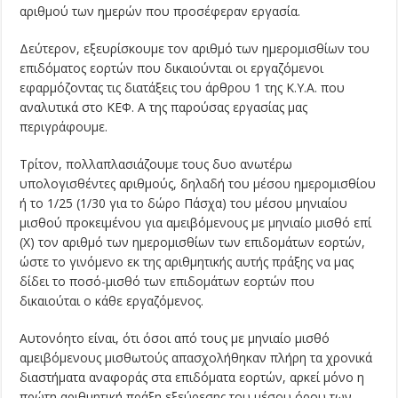
αριθμού των ημερών που προσέφεραν εργασία.
Δεύτερον, εξευρίσκουμε τον αριθμό των ημερομισθίων του
επιδόματος εορτών που δικαιούνται οι εργαζόμενοι
εφαρμόζοντας τις διατάξεις του άρθρου 1 της Κ.Υ.Α. που
αναλυτικά στο ΚΕΦ. Α της παρούσας εργασίας μας
περιγράφουμε.
Τρίτον, πολλαπλασιάζουμε τους δυο ανωτέρω
υπολογισθέντες αριθμούς, δηλαδή του μέσου ημερομισθίου
ή το 1/25 (1/30 για το δώρο Πάσχα) του μέσου μηνιαίου
μισθού προκειμένου για αμειβόμενους με μηνιαίο μισθό επί
(X) τον αριθμό των ημερομισθίων των επιδομάτων εορτών,
ώστε το γινόμενο εκ της αριθμητικής αυτής πράξης να μας
δίδει το ποσό-μισθό των επιδομάτων εορτών που
δικαιούται ο κάθε εργαζόμενος.
Αυτονόητο είναι, ότι όσοι από τους με μηνιαίο μισθό
αμειβόμενους μισθωτούς απασχολήθηκαν πλήρη τα χρονικά
διαστήματα αναφοράς στα επιδόματα εορτών, αρκεί μόνο η
πρώτη αριθμητική πράξη εξεύρεσης του μέσου όρου των