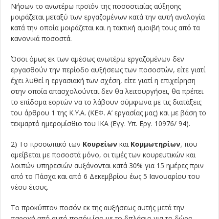
Νήσων το ανωτέρω προϊόν της ποσοστιαίας αύξησης
μοιράζεται μεταξύ των εργαζομένων κατά την αυτή αναλογία
κατά την οποία μοιράζεται και η τακτική αμοιβή τους από τα
κανονικά ποσοστά.
Όσοι όμως εκ των αμέσως ανωτέρω εργαζομένων δεν
εργασθούν την περίοδο αυξήσεως των ποσοστών, είτε γιατί
έχει λυθεί η εργασιακή των σχέση, είτε γιατί η επιχείρηση
στην οποία απασχολούνται δεν θα λειτουργήσει, θα πρέπει
το επίδομα εορτών να το λάβουν σύμφωνα με τις διατάξεις
του άρθρου 1 της Κ.Υ.Α. (ΚΕΦ. Α’ εργασίας μας) και με βάση το
τεκμαρτό ημερομίσθιο του ΙΚΑ (Εγγ. Υπ. Εργ. 10976/ 94).
2) Το προσωπικό των
Κουρείων
και
Κομμωτηρίων
, που
αμείβεται με ποσοστά μόνο, οι τιμές των κουρευτικών και
λοιπών υπηρεσιών αυξάνονται κατά 30% για 15 ημέρες πριν
από το Πάσχα και από 6 Δεκεμβρίου έως 5 Ιανουαρίου του
νέου έτους.
Το προκύπτον ποσόν εκ της αυξήσεως αυτής μετά την
παροχή από αυτό ποσόν ίσο με το δπλάσιο για το δώρο