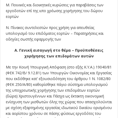
Μ. Ποινικές και διοικητικές κυρώσεις για παραβάσεις των
εργοδοτών επί της ιιπο χρέωσης χορήγησης του δώρου
εορτών
Ν. Πίνακες συντελεστών προς χρήση για απευθείας
υπολογισμό του επιδόματος ε­ορτών – Παρατηρήσεις και
οδηγίες σωστής εφαρμογής των
Α. Γενική εισαγωγή στο θέμα – Προϋποθέσεις
χορήγησης των επιδομάτων αυτών
Με την Κοινή Υπουργική Απόφαση (στο εξής Κ.Υ.Α.) 19040/81
(ΦΕΚ 742/Β/ 9.12.81) των Υπουργών Οικονομίας και Εργασίας
που εκδόθηκε κατ’ εξουσιοδότηση του άρθρου 1 Ν. 1082/80
(ΦΕΚ 250/Α/80) καθορίσθηκε πάγιο σύστημα υπολογισμού
της υποχρεωτικής χορήγησης των επιδομάτων εορτών
(δώρα) Χριστουγέννων και Πάσχα ως έκτακτη οικονομική
ενίσχυση των μισθωτών όλης της χώρας που απασχολούνται
με σχέση εξαρτημένης εργασίας ιδιωτικού δικαίου ορισμένου
και αορίστου χρόνου σε πάσης φύσεως εργοδότες του