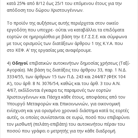
κατά 25% από 8/12 έως 25/1 του επόμενου έτους για την
απόδοση του δώρου Χριστουγέννων.
Το προϊόν της αυξήσεως αυτής περιέρχεται στον οικείο
εργοδότη που υποχρε- ούται να καταβάλλει τα επιδόματα
εορτών σε ημερομίσθια με βάση την Ε.Γ.Σ.Σ.Ε. και σύμφωνα
με τους ορισμούς των διατάξεων άρθρου 1 της Κ.Υ.Α. που
στο ΚΕΦ. Α’ της εργασίας μας αναφέρουμε.
4)
Οδηγοί
επιβατικών αυτοκινήτων δημοσίας χρήσεως (Ταξί-
Αγοραία). Με βάση τις διατάξεις του άρθρου 33, παρ. 1 Ν.Δ.
3334/55, των άρθρων 15 των Π.Δ. 243 και 244/87 (ΦΕΚ 104
Α’), του άρθ. 8 Ν. 3076/54, καθώς και του άρθ. 3 του Α.Ν.
4/67, εκδίδονται έγκαιρα τις παραμονές των εορτών
Χριστουγέννων και Πάσχα κάθε έτους, αποφάσεις από τον
Υπουργό Μεταφορών και Επικοινωνιών, για οικονομική
ενίσχυση και για ορισμένο χρονικό διάστημα κατά τις εορτές
αυτές, οι οποίες συνίστανται σε ευρώ, ποσό που επιβαρύνει
τον μισθωτή (πελάτη-επιβάτη) του αυτοκινήτου πέραν του
ποσού που γράφει ο μετρητής για την κάθε διαδρομή.