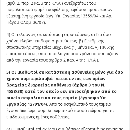
(αρθ. 2, παρ. 2 και 3 της Κ.Υ.Α.) ανεξαρτήτως του
ασφαλιστικού φορέα ασφάλισης, εφόσον προσφέρουν
εξαρτημένη εργασία (εγγ. Υπ. Εργασίας 13559/04 και Αρ.
Πάγου Ολομ. 36/07).
4) Οι τελούντες σε κατάσταση στρατεύσεως: α) Για όσο
χρόνο έλαβαν επίδομα στρατεύσεως, β) Εφεδρικής
στρατιωτικής υπηρεσίας μέχρι ένα (1) μήνα και γ) Γενικής
επιστρατεύσεως υπό τα όπλα για όσο χρόνο απουσιάζουν
από την εργασία τους (άρθρο 2 παρ. 4 της Κ.Υ.Α.).
5) Οι μισθωτοί σε κατάσταση ασθενείας μόνο για όσο
χρόνο συμπεριλαμβά- νεται εντός των ορίων
βραχείας διαρκείας ασθένεια (άρθρο 3 του Ν.
4558/30) κατά τον οποίο δεν επιδοτήθηκαν από το
οικείο ασφαλιστικό τους ταμείο (έγγραφο Υπ.
Εργασίας 12791/04).
Από το ασφαλιστικό τους ταμείο
έχουν δικαίωμα συμπληρωματικού ποσού δώρου για τις
επιδοτούμενες ημέρες ασθένειας.
6) Οι μισθωτοί επί ακύρου συμβάσεως εξαρτημένης εργασίας