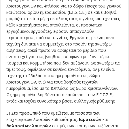
Χριστουγέννων και 4πλάσιο για το δώρο Πάσχα του γενικού
κατώτατου ορίου ημερομισθίου (Ε.Γ.Σ.Σ.Ε.) σε κάθε βοηθό…
μοιράζεται σε ίσα μέρη σε όλους τους τεχνίτες και τεχνίτριες
κάθε καταστήματος και αποκλείονται οι προσωπικά
εργαζόμενοι εργοδότες, εφόσον απασχολούν
περισσότερους από ένα τεχνίτες. Εργοδότης με ένα μόνο
τεχνίτη δύναται να συμμετέχει στο προϊόν της ανωτέρω
αυξήσεως, αρκεί πρώτα να αφαιρέσει το μερίδιο που
αντιστοιχεί για τους βοηθούς σύμφωνα με τ’ ανωτέρω.
Κουρεία και Κομμωτήρια που δεν αυξάνουν ως ανωτέρω τις
τιμές τους, οφείλουν σε καθένα εργαζόμενο, αν μεν είναι
τεχνίτης το 25πλάσιο του ημερομισθίου ως δώρο
Χριστουγέννων, ενώ για τους βοηθούς τεχνιτών
ημερομίσθια, ίσο με το ΙΟπλάσιο ως δώρο Χριστουγέννων.
Ως ημερομίσθιο λαμβάνεται το κατώτερο… των Ε.Γ.Σ.Σ.Ε.,
εκτός και ισχύει ευνοϊκότερο βάσει συλλογικής ρύθμισης
3) Στο προσωπικό που αμείβεται με ποσοστά των
επιχειρήσεων λουτρών καθαριότητας,
Ιαματικών
και
θαλασσίων λουτρών
οι τιμές των εισιτηρίων αυξάνονται