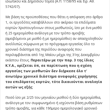
ιδιωτικού και Δημόσιου τομέα (Α.Π. 1158/95 και Ειρ. Αθ.
5742/07).
Με βάση τις προϋποθέσεις που θέτει η απόφαση στο άρθρο
1, οι εργοδότες καταβάλλουν στο ακέραιο τα επιδόματα
εορτών Χριστουγέννων στους μισθωτούς, ίσο με ένα μισθό
ή 25 ημερομίσθια ανάλογα με τον τρόπο αμοιβής
(αμειβόμενοι με μισθό ή με ημερομίσθιο) αν απασχοληθούν
ανελλιπώς σύμφωνα με το πρόγραμμα εργασίας όλο το
χρονικό διάστημα της περιόδου αναφοράς που
περιλαμβάνεται από 1ης Μαίου μέχρι της 31ης Δεκεμβρίου
εκάστου έτους.
Περαιτέρω με την παρ. 3 της ίδιας
Κ.Υ.Α., ορίζεται όπ, σε περίπτωση που η σχέση
εργασίας των μισθωτών δεν διήρκεσε όλο τ’
ανωτέρω χρονικό διάστημα αναφοράς χορήγησης
του επιδόματος εορτών, τότε δικαιούνται αναλογία
αυτών ως εξής
:
Ποσό ίσο με 2/25 του μηνιαίου μισθού ή δύο ημερομίσθια,
ανάλογα με τον συμφωνημένο ή ισχύοντα βάση ρυθμίσεων
τρόπο αμοιβής, για κάθε 19ήμερο ημερολογιακό χρονικό