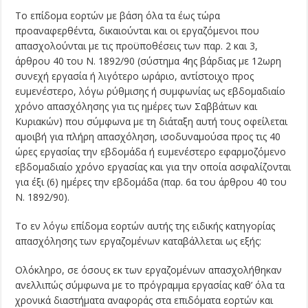
Το επίδομα εορτών με βάση όλα τα έως τώρα
προαναφερθέντα, δικαιούνται και οι εργαζόμενοι που
απασχολούνται με τις προϋποθέσεις των παρ. 2 και 3,
άρθρου 40 του Ν. 1892/90 (σύστημα 4ης βάρδιας με 12ωρη
συνεχή εργασία ή λιγότερο ωράριο, αντίστοιχο προς
ευμενέστερο, λόγω ρύθμισης ή συμφωνίας ως εβδομαδιαίο
χρόνο απασχόλησης για τις ημέρες των Σαββάτων και
Κυριακών) που σύμφωνα με τη διάταξη αυτή τους οφείλεται
αμοιβή για πλήρη απασχόληση, ισοδυναμούσα προς τις 40
ώρες εργασίας την εβδομάδα ή ευμενέστερο εφαρμοζόμενο
εβδομαδιαίο χρόνο εργασίας και για την οποία ασφαλίζονται
για έξι (6) ημέρες την εβδομάδα (παρ. 6α του άρθρου 40 του
Ν. 1892/90).
Το εν λόγω επίδομα εορτών αυτής της ειδικής κατηγορίας
απασχόλησης των εργαζομένων καταβάλλεται ως εξής:
Ολόκληρο, σε όσους εκ των εργαζομένων απασχολήθηκαν
ανελλιπώς σύμφωνα με το πρόγραμμα εργασίας καθ’ όλα τα
χρονικά διαστήματα αναφοράς στα επιδόματα εορτών και