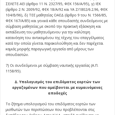
ΣΕΛΕΤΕ-ΑΕΙ (άρθρο 11 Ν. 2327/95, ΦΕΚ 156/Α/95), γ) ΙΕΚ
(άρθρο 2 Ν. 2009/92, ΦΕΚ 18/Α/92 και ΥΑ Ζ/1802/6.2.96, ΦΕΚ
104/Β/96), δ) ΤΕΕ μαθητείας ΟΑΕΔ (άρθρο 9 του Ν. 1566/85,
ΦΕΚ 167/Α/85) και γενικά κάθε σπουδαστής συνδεόμενος με
σύμβαση μαθητείας με σκοπό την πρακτική εξάσκηση και
εκπαίδευση του μαθητευόμενου για την καλύτερη
κατανόηση του αντικειμένου της τέχνης του επαγγέλματος
κατά την οποία γίνεται παρακολούθηση και δεν παρέχεται
καμιάς μορφής παραγωγική εργασία από μέρους των
σπουδαστών.
7) Οι συνδεόμενοι με σύμβαση ναυτικής εργασίας (Α.Π.
1158/95).
Δ. Υπολογισμός του επιδόματος εορτών των
εργαζομένων που αμείβονται με κυμαινόμενες
αποδοχές
Το ζήτημα υπολογισμού του επιδόματος εορτών των
μισθωτών των περιπτώσεων που προβλέπονται στις