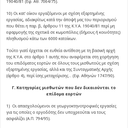
19040/81 (Εφ. Αθ. 7064/75).
10) Οι κατ’ οίκον εργαζόμενοι με σχέση εξαρτημένης
εργασίας, αδιακρίτως κατά την άποψή μας του περιορισμού
που θέτει η παρ. β, άρθρου 11 της Κ.Υ.Α. 19040/81 περί μη
εφαρμογής της σχετικά σε κωμοπόλεις (δήμους ή κοινότητες)
πληθυσμού κάτω των 6000 κατοίκων.
Τούτο γιατί έρχεται σε ευθεία αντίθεση με τη βασική αρχή
της Κ.Υ.Α. στο άρθρο 1 αυτής που αναφέρεται στη χορήγηση
του επιδόματος εορτών σε όλους τους μισθωτούς με σχέση
εξαρτημένης εργασίας, αλλά και της Συνταγματικής Αρχής
(άρθρο 4), περί ίσης μεταχείρισης… (Εφ. Αθηνών 1747/90).
Γ. Κατηγορίες μισθωτών που δεν δικαιούνται το
επίδομα εορτών
1) Οι απασχολούμενοι σε γεωργοκτηνοτροφικές εργασίες
για τις οποίες ο εργοδότης δεν υποχρεούται να τους
ασφαλίζει (Α.Π. 794/95).