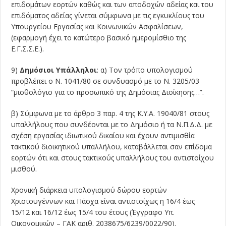
επιδομάτων εορτών καθώς και των αποδοχών αδείας και του
επιδόματος αδείας γίνεται σύμφωνα με τις εγκυκλίους του
Υπουργείου Εργασίας και Κοινωνικών Ασφαλίσεων,
(εφαρμογή έχει το κατώτερο βασικό ημερομίσθιο της
Ε.Γ.Σ.Σ.Ε.).
9)
Δημόσιοι Υπάλληλοι
: α) Τον τρόπο υπολογισμού
προβλέπει ο Ν. 1041/80 σε συνδυασμό με το Ν. 3205/03
“μισθολόγιο για το προσωπικό της Δημόσιας Διοίκησης…”.
β) Σύμφωνα με το άρθρο 3 παρ. 4 της Κ.Υ.Α. 19040/81 στους
υπαλλήλους που συνδέονται με το Δημόσιο ή τα Ν.Π.Δ.Δ. με
σχέση εργασίας ιδιωτικού δικαίου και έχουν αντιμισθία
τακτικού διοικητικού υπαλλήλου, καταβάλλεται σαν επίδομα
εορτών ότι και στους τακτικούς υπαλλήλους του αντιστοίχου
μισθού.
Χρονική διάρκεια υπολογισμού δώρου εορτών
Χριστουγέννων και Πάσχα είναι αντιστοίχως η 16/4 έως
15/12 και 16/12 έως 15/4 του έτους (Έγγραφο Υπ.
Οικονομικών – ΓΑΚ αριθ. 2038675/6239/0022/90).