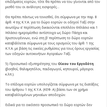
επιδόματος εορτών, τότε θα πρέπει να του γίνονται από τον
μισθό του οι ανάλογες εισφορές…
Θα πρέπει πάντως να τονισθεί, ότι σύμφωνα με την παρ. 8
άρθ. 4 της Κ.Υ.Α. για το δώρο εορτών οι οδηγοί Ταξί στην
ανωτέρω α’ περίπτωση δικαιούνται επιπλέον 6πλάσιο και 1
Ιπλάσιο ημερομίσθιο αντίστοιχα ως δώρο Πάσχα και
Χριστουγέννων, ενώ στη β’ περίπτωση το δώρο εορτών
καταβάλλεται σύμφωνα με τους ορισμούς του άρθ. 1 της
Κ.Υ.Α. με βάση τις οικείες ρυθμίσεις για τους όρους εργασίας
των οδηγών αυτοκινήτων Αγοραίων-Ταξί.
5) Προσωπικό εξυπηρέτησης του
Οίκου του Εργοδότη
(βοηθοί, θαλαμηπόλοι, παιδαγωγοί, κηπουροί, μάγειροι
κ.λπ.).
Το επίδομα εορτών υπολογίζεται σύμφωνα με τις διατάξεις
του άρθρου 1 της Κ.Υ.Α. (ΚΕΦ. Α) βάσει των σε χρήμα
καταβαλλομένων μηνιαίων αποδοχών.
Ειδικά για το οικόσιτο προσωπικό το δώρο εορτών δεν