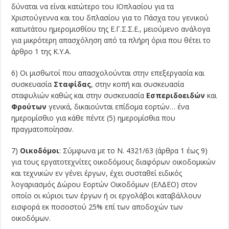
δύναται να είναι κατώτερο του ΙΟπλασίου για τα
Χριστούγεννα και του δπλασίου για το Πάσχα του γενικού
κατωτάτου ημερομισθίου της Ε.Γ.Σ.Σ.Ε., μειούμενο ανάλογα
για μικρότερη απασχό­ληση από τα πλήρη όρια που θέτει το
άρθρο 1 της Κ.Υ.Α.
6) Οι μισθωτοί που απασχολούνται στην επεξεργασία και
συσκευασία
Σταφίδας
, στην κοπή και συσκευασία
σταφυλιών καθώς και στην συσκευασία
Εσπεριδοειδών
και
Φρούτων
γενικά, δικαιούνται επίδομα εορτών… ένα
ημερομίσθιο για κάθε πέντε (5) ημερομίσθια που
πραγματοποίησαν.
7)
Οικοδόμοι
: Σύμφωνα με το Ν. 4321/63 (άρθρα 1 έως 9)
για τους εργατοτεχνίτες οικοδόμους διαφόρων οικοδομικών
και τεχνικών εν γένει έργων, έχει συσταθεί ειδικός
λογαριασμός Δώρου Εορτών Οικοδόμων (ΕΛΔΕΟ) στον
οποίο οι κύριοι των έργων ή οι εργολάβοι καταβάλλουν
εισφορά εκ ποσοστού 25% επί των αποδοχών των
οικοδόμων.