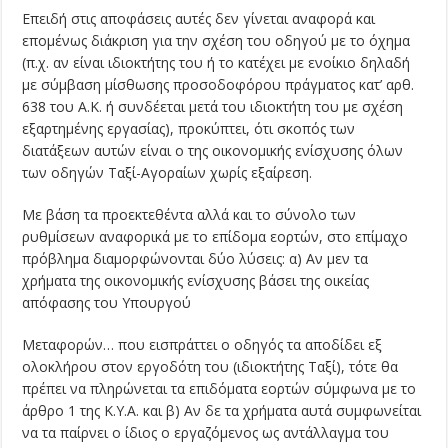
Επειδή στις αποφάσεις αυτές δεν γίνεται αναφορά και
επομένως διάκριση για την σχέση του οδηγού με το όχημα
(π.χ. αν είναι ιδιοκτήτης του ή το κατέχει με ενοίκιο δηλαδή
με σύμβαση μίσθωσης προσοδοφόρου πράγματος κατ’ αρθ.
638 του Α.Κ. ή συνδέεται μετά του ιδιοκτήτη του με σχέση
εξαρτημένης εργασίας), προκύπτει, ότι σκοπός των
διατάξεων αυτών είναι ο της οικονομικής ενίσχυσης όλων
των οδηγών Ταξί-Αγοραίων χωρίς εξαίρεση.
Με βάση τα προεκτεθέντα αλλά και το σύνολο των
ρυθμίσεων αναφορικά με το επίδομα εορτών, στο επίμαχο
πρόβλημα διαμορφώνονται δύο λύσεις: α) Αν μεν τα
χρήματα της οικονομικής ενίσχυσης βάσει της οικείας
απόφασης του Υπουργού
Μεταφορών… που εισπράττει ο οδηγός τα αποδίδει εξ
ολοκλήρου στον εργοδότη του (ιδιοκτήτης Ταξί), τότε θα
πρέπει να πληρώνεται τα επιδόματα εορτών σύμφωνα με το
άρθρο 1 της Κ.Υ.Α. και β) Αν δε τα χρήματα αυτά συμφωνείται
να τα παίρνει ο ίδιος ο εργαζόμενος ως αντάλλαγμα του