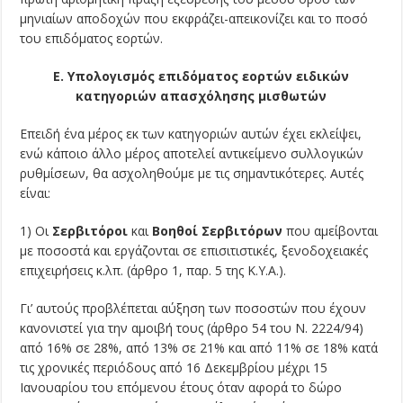
μηνιαίων αποδοχών που εκφράζει-απεικονίζει και το ποσό
του επιδόματος εορτών.
Ε. Υπολογισμός επιδόματος εορτών ειδικών
κατηγοριών απασχόλησης μισθωτών
Επειδή ένα μέρος εκ των κατηγοριών αυτών έχει εκλείψει,
ενώ κάποιο άλλο μέρος αποτελεί αντικείμενο συλλογικών
ρυθμίσεων, θα ασχοληθούμε με τις σημαντικότερες. Αυτές
είναι:
1) Οι
Σερβιτόροι
και
Βοηθοί Σερβιτόρων
που αμείβονται
με ποσοστά και εργάζονται σε επισιτιστικές, ξενοδοχειακές
επιχειρήσεις κ.λπ. (άρθρο 1, παρ. 5 της Κ.Υ.Α.).
Γι’ αυτούς προβλέπεται αύξηση των ποσοστών που έχουν
κανονιστεί για την αμοιβή τους (άρθρο 54 του Ν. 2224/94)
από 16% σε 28%, από 13% σε 21% και από 11% σε 18% κατά
τις χρονικές περιόδους από 16 Δεκεμβρίου μέχρι 15
Ιανουαρίου του επόμενου έτους όταν αφορά το δώρο