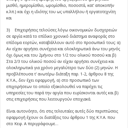
μισθό, ημερομίσθιο, ωρομίσθιο, ποσοστά, κατ’ αποκοπήν
κ.λπ.) και όχι η ιδιότης του ως υπαλλήλου ή εργατοτεχνίτη
και
3) Επιχειρήσεις τελούσες λόγω οικονομικών δυσχερειών
σε αργία κατά το επίδικο χρονικό διάστημα αναφοράς στο
επίδομα εορτών, καταβάλλουν αυτό στο προσωπικό τους: α)
Αν είχαν αργήσει συνέχεια και ολοκληρωτικά άνω του μηνός
όχι όμως και του 2μήνου στο 1/2 του ολικού ποσού και β)
Στα 2/3 του ολικού ποσού αν είχαν αργήσει συνέχεια και
ολοκληρωτικά για χρόνο μεγαλύτερο των δύο (2) μηνών. Η
προβλέπουσα τ’ ανωτέρω διάταξη παρ. 1-2, άρθρου 8 της
Κ.Υ.Α., δεν έχει εφαρμογή, α) στο προσωπικό των
επιχειρήσεων το οποίο εξακολουθεί να παρέχει τις
υπηρεσίες του παρά την αργία που ευρίσκονται αυτές και β)
στις επιχειρήσεις που λειτουργούν εποχιακά.
Είναι αυτονόητο, ότι στις τελευταίες αυτές δύο περιπτώσεις
εφαρμογή έχουν οι διατάξεις του άρθρου 1 της Κ.Υ.Α. που
στο Κεφ. Α περιγράφουμε…