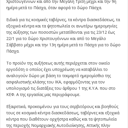
Χριστουγέννων και από την Μεγάλη Τρίτη μέχρι και την 9η
ημέρα μετά το Πάσχα, όταν αφορά το δώρο Πάσχα.
Ειδικά για τις κοσμικές ταβέρνες, τα κέντρα διασκεδάσεως, τα
εξοχικά κέντρα και τα ψητοπωλεία οι ανωτέρω ημερομηνίες
της αύξησης των ποσοστών μετατίθενται για τις 23/12 έως
22/1 για το δώρο Χριστουγέννων και από το Μεγάλο
Σάββατο μέχρι και την 13η ημέρα μετά το Πάσχα για το δώρο
Πάσχα.
Το προϊόν της αυξήσεως αυτής περιέρχεται στον οικείο
εργοδότη ο οποίος έχει υποχρέωση να καταβάλλει το
αναλογούν δώρο με βάση το τεκμαρτό ημερομίσθιο της
ασφαλιστικής κλάσης του ΙΚΑ, εφαρμόζοντας για τον
υπολογισμό τις διατάξεις του άρθρου 1 της Κ.Υ.Α. που στο
ΚΕΦ. Α της εργασίας μας περιγράφουμε.
Εξαιρετικά, προκειμένου για τους σερβιτόρους και βοηθούς
τους σε κοσμικά κέντρα διασκεδάσεως, ταβέρνες και εξοχικά
κέντρα που διαθέτουν ορχήστρα καθώς και τα ψητοπωλεία
της περιοχής Νομαρχιακής Αυτοδιοίκησης, Αττικής πλην