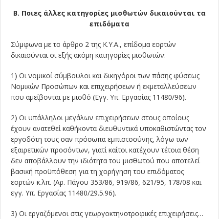
Β. Ποιες άλλες κατηγορίες μισθωτών δικαιούνται τα
επιδόματα
Σύμφωνα με το άρθρο 2 της Κ.Υ.Α., επίδομα εορτών
δικαιούνται οι εξής ακόμη κατηγορίες μισθωτών:
1) Οι νομικοί σύμβουλοι και δικηγόροι των πάσης φύσεως
Νομικών Προσώπων και επιχειρήσεων ή εκμεταλλεύσεων
που αμείβονται με μισθό (Εγγ. Υπ. Εργασίας 11480/96).
2) Οι υπάλληλοι μεγάλων επιχειρήσεων στους οποίους
έχουν ανατεθεί καθή­κοντα διευθυντικά υποκαθιστώντας τον
εργοδότη τους σαν πρόσωπα εμπιστοσύνης, λόγω των
εξαιρετικών προσόντων, γιατί καίτοι κατέχουν τέτοια θέση
δεν αποβάλλουν την ιδιότητα του μισθωτού που αποτελεί
βασική προϋπόθεση για τη χορήγηση του επιδόματος
εορτών κ.λπ. (Αρ. Πάγου 353/86, 919/86, 621/95, 178/08 και
εγγ. Υπ. Εργασίας 11480/29.5.96).
3) Οι εργαζόμενοι στις γεωργοκτηνοτροφικές επιχειρήσεις…