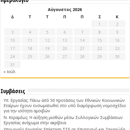
Αύγουστος 2026
Δ
Τ
Τ
Π
Π
Σ
Κ
1
2
3
4
5
6
7
8
9
10
11
12
13
14
15
16
17
18
19
20
21
22
23
24
25
26
27
28
29
30
31
« Ιούλ
Συμβάσεις
Υπ. Εργασίας: Πάνω από 50 προτάσεις των Εθνικών Κοινωνικών
Εταίρων έχουν ενσωματωθεί στο υπό διαμόρφωση νομοσχέδιο
για την ισότητα αμοιβών
Ν. Κεραμέως: Η αύξηση μισθών μέσω Συλλογικών Συμβάσεων
Εργασίας ανάχωμα στην ακρίβεια
Υπουργείο Εργασίας Επέκταση ΣΣΕ σε Επισιτισμό και Ζαχαρώδη