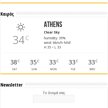
Καιρός
Athens
Clear Sky
34
C
humidity: 39%
wind: 6km/h NNE
H 35 • L 33
38
35
33
33
33
C
C
C
C
C
SAT
SUN
MON
TUE
WED
Newsletter
Το όνομά σας: