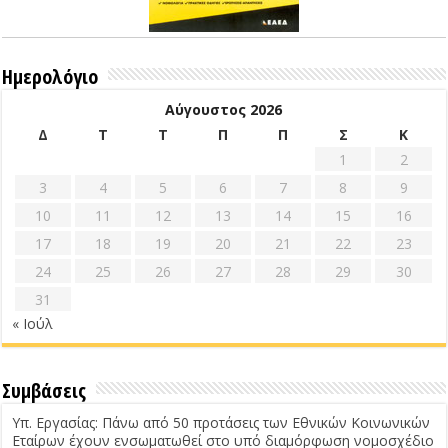
Ημερολόγιο
Αύγουστος 2026
Δ
Τ
Τ
Π
Π
Σ
Κ
1
2
3
4
5
6
7
8
9
10
11
12
13
14
15
16
17
18
19
20
21
22
23
24
25
26
27
28
29
30
31
« Ιούλ
Συμβάσεις
Υπ. Εργασίας: Πάνω από 50 προτάσεις των Εθνικών Κοινωνικών
Εταίρων έχουν ενσωματωθεί στο υπό διαμόρφωση νομοσχέδιο