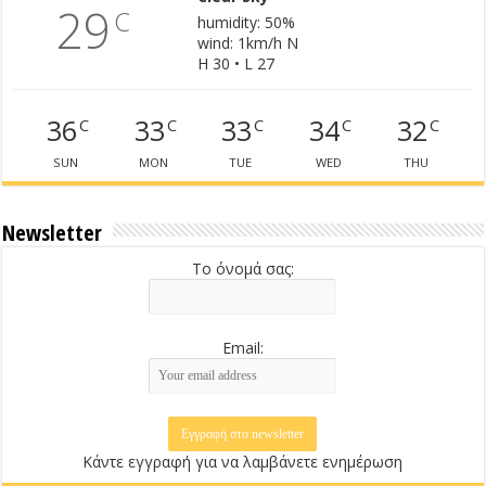
29
C
humidity: 50%
wind: 1km/h N
H 30 • L 27
36
33
33
34
32
C
C
C
C
C
SUN
MON
TUE
WED
THU
Newsletter
Το όνομά σας:
Email:
Κάντε εγγραφή για να λαμβάνετε ενημέρωση