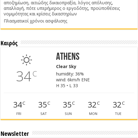
αποζημίωση, αιτιώδης δικαιοπραξία, λόγος απόλυσης,
απαλλαγή, πότε υπερήμερος ο εργοδότης, προϋποθέσεις
νομιμότητας και κρίσεις δικαστηρίων
Πλασματικοί χρόνοι ασφάλισης
Καιρός
Athens
Clear Sky
34
C
humidity: 36%
wind: 6km/h ENE
H 35 • L 33
34
35
35
32
32
C
C
C
C
C
FRI
SAT
SUN
MON
TUE
Newsletter