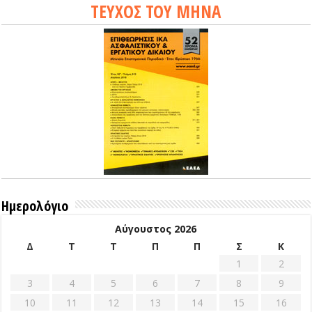
ΤΕΥΧΟΣ ΤΟΥ ΜΗΝΑ
Ημερολόγιο
Αύγουστος 2026
Δ
Τ
Τ
Π
Π
Σ
Κ
1
2
3
4
5
6
7
8
9
10
11
12
13
14
15
16