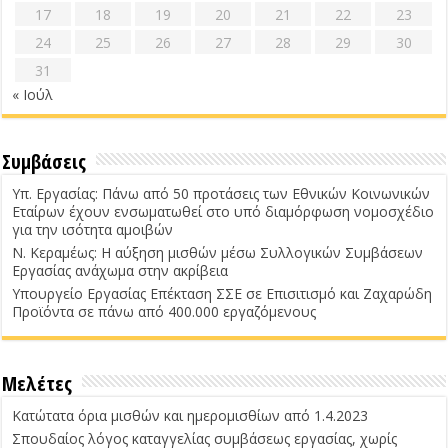
17
18
19
20
21
22
23
24
25
26
27
28
29
30
31
« Ιούλ
Συμβάσεις
Υπ. Εργασίας: Πάνω από 50 προτάσεις των Εθνικών Κοινωνικών
Εταίρων έχουν ενσωματωθεί στο υπό διαμόρφωση νομοσχέδιο
για την ισότητα αμοιβών
Ν. Κεραμέως: Η αύξηση μισθών μέσω Συλλογικών Συμβάσεων
Εργασίας ανάχωμα στην ακρίβεια
Υπουργείο Εργασίας Επέκταση ΣΣΕ σε Επισιτισμό και Ζαχαρώδη
Προϊόντα σε πάνω από 400.000 εργαζόμενους
Μελέτες
Κατώτατα όρια μισθών και ημερομισθίων από 1.4.2023
Σπουδαίος λόγος καταγγελίας συμβάσεως εργασίας, χωρίς