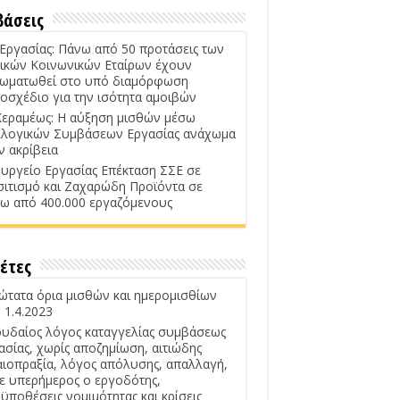
βάσεις
 Εργασίας: Πάνω από 50 προτάσεις των
ικών Κοινωνικών Εταίρων έχουν
ωματωθεί στο υπό διαμόρφωση
οσχέδιο για την ισότητα αμοιβών
Κεραμέως: Η αύξηση μισθών μέσω
λογικών Συμβάσεων Εργασίας ανάχωμα
ν ακρίβεια
υργείο Εργασίας Επέκταση ΣΣΕ σε
σιτισμό και Ζαχαρώδη Προϊόντα σε
ω από 400.000 εργαζόμενους
έτες
ώτατα όρια μισθών και ημερομισθίων
 1.4.2023
υδαίος λόγος καταγγελίας συμβάσεως
ασίας, χωρίς αποζημίωση, αιτιώδης
αιοπραξία, λόγος απόλυσης, απαλλαγή,
ε υπερήμερος ο εργοδότης,
ϋποθέσεις νομιμότητας και κρίσεις