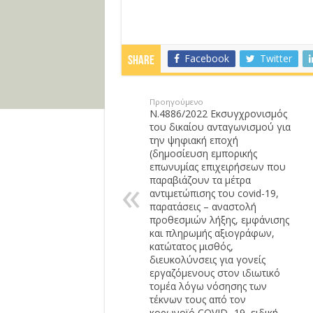
Facebook
Twitter
Share
Προηγούμενο
Ν.4886/2022 Εκσυγχρονισμός
του δικαίου ανταγωνισμού για
την ψηφιακή εποχή
(δημοσίευση εμπορικής
επωνυμίας επιχειρήσεων που
παραβιάζουν τα μέτρα
αντιμετώπισης του covid-19,
παρατάσεις – αναστολή
προθεσμιών λήξης, εμφάνισης
και πληρωμής αξιογράφων,
κατώτατος μισθός,
διευκολύνσεις για γονείς
εργαζόμενους στον ιδιωτικό
τομέα λόγω νόσησης των
τέκνων τους από τον
κορωνοϊό COVID -19, ειδική