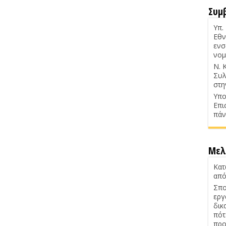
Συμ
Υπ.
Εθν
ενσ
νομ
Ν. 
Συλ
στη
Υπο
Επι
πάν
Μελ
Κατ
από
Σπο
εργ
δικ
πότ
προ