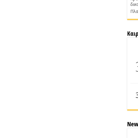
δικ
Πλα
Και
New