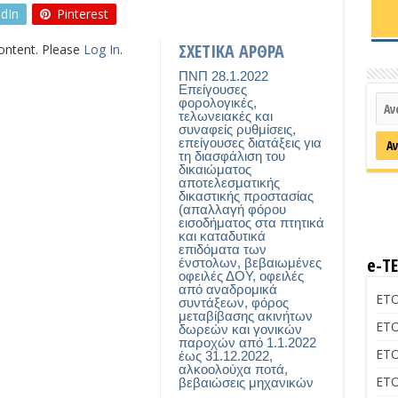
edIn
Pinterest
ΣΧΕΤΙΚΑ ΑΡΘΡΑ
content. Please
Log In
.
ΠΝΠ 28.1.2022
Επείγουσες
φορολογικές,
τελωνειακές και
συναφείς ρυθμίσεις,
επείγουσες διατάξεις για
τη διασφάλιση του
δικαιώματος
αποτελεσματικής
δικαστικής προστασίας
(απαλλαγή φόρου
εισοδήματος στα πτητικά
και καταδυτικά
επιδόματα των
e-Τ
ένστολων, βεβαιωμένες
οφειλές ΔΟΥ, οφειλές
από αναδρομικά
ΕΤΟ
συντάξεων, φόρος
μεταβίβασης ακινήτων
ΕΤΟ
δωρεών και γονικών
παροχών από 1.1.2022
ΕΤΟ
έως 31.12.2022,
αλκοολούχα ποτά,
ΕΤΟ
βεβαιώσεις μηχανικών