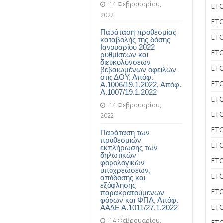
14 Φεβρουαρίου,
ΕΤΟ
2022
ΕΤΟ
Παράταση προθεσμίας
ΕΤΟ
καταβολής της δόσης
Ιανουαρίου 2022
ΕΤΟ
ρυθμίσεων και
διευκολύνσεων
ΕΤΟ
βεβαιωμένων οφειλών
στις ΔΟΥ, Απόφ.
ΕΤΟ
Α.1006/19.1.2022, Απόφ.
Α.1007/19.1.2022
ΕΤΟ
14 Φεβρουαρίου,
ΕΤΟ
2022
ΕΤΟ
Παράταση των
προθεσμιών
ΕΤΟ
εκπλήρωσης των
δηλωτικών
ΕΤΟ
φορολογικών
υποχρεώσεων,
ΕΤΟ
απόδοσης και
εξόφλησης
ΕΤΟ
παρακρατούμενων
φόρων και ΦΠΑ, Απόφ.
ΕΤΟ
ΑAΔΕ Α.1011/27.1.2022
14 Φεβρουαρίου,
ΕΤΟ