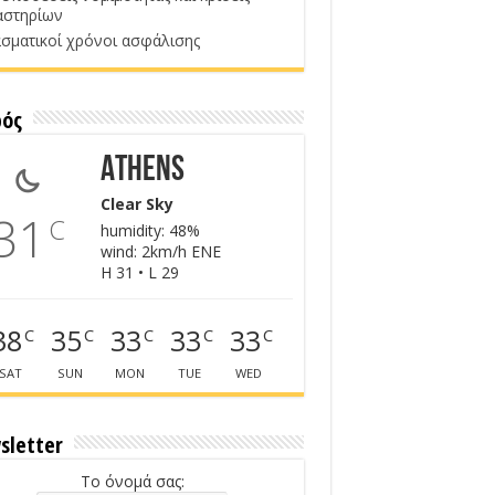
αστηρίων
σματικοί χρόνοι ασφάλισης
ρός
Athens
Clear Sky
31
C
humidity: 48%
wind: 2km/h ENE
H 31 • L 29
38
35
33
33
33
C
C
C
C
C
SAT
SUN
MON
TUE
WED
sletter
Το όνομά σας: