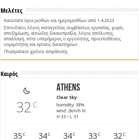
Μελέτες
Κατώτατα όρια μισθών και ημερομισθίων από 1.4.2023
Σπουδαίος λόγος καταγγελίας συμβάσεως εργασίας, χωρίς
αποζημίωση, αιτιώδης δικαιοπραξία, λόγος απόλυσης,
απαλλαγή, πότε υπερήμερος ο εργοδότης, προϋποθέσεις
νομιμότητας και κρίσεις δικαστηρίων
Πλασματικοί χρόνοι ασφάλισης
Καιρός
Athens
Clear Sky
32
C
humidity: 38%
wind: 2km/h N
H 33 • L 31
35
34
34
33
32
C
C
C
C
C