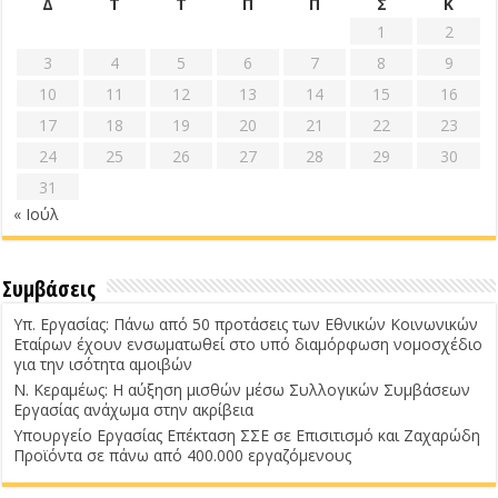
Δ
Τ
Τ
Π
Π
Σ
Κ
1
2
3
4
5
6
7
8
9
10
11
12
13
14
15
16
17
18
19
20
21
22
23
24
25
26
27
28
29
30
31
« Ιούλ
Συμβάσεις
Υπ. Εργασίας: Πάνω από 50 προτάσεις των Εθνικών Κοινωνικών
Εταίρων έχουν ενσωματωθεί στο υπό διαμόρφωση νομοσχέδιο
για την ισότητα αμοιβών
Ν. Κεραμέως: Η αύξηση μισθών μέσω Συλλογικών Συμβάσεων
Εργασίας ανάχωμα στην ακρίβεια
Υπουργείο Εργασίας Επέκταση ΣΣΕ σε Επισιτισμό και Ζαχαρώδη
Προϊόντα σε πάνω από 400.000 εργαζόμενους