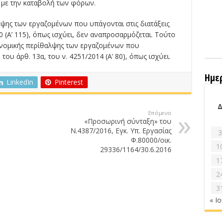
με την καταβολή των φόρων.
ψης των εργαζομένων που υπάγονται στις διατάξεις
0 (Α’ 115), όπως ισχύει, δεν αναπροσαρμόζεται. Τούτο
ιονομικής περίθαλψης των εργαζομένων που
ου άρθ. 13α, του ν. 4251/2014 (Α’ 80), όπως ισχύει.
Ημε
LinkedIn
Pinterest
Επόμενο
«Προσωρινή σύνταξη» του
Ν.4387/2016, Εγκ. Υπ. Εργασίας
3
Φ.80000/οικ.
1
29336/1164/30.6.2016
1
2
3
« Ι