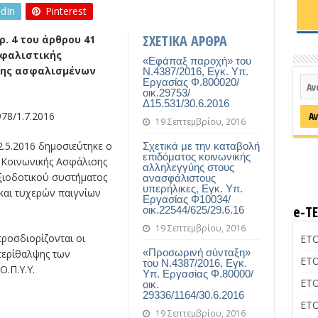
edIn
Pinterest
ΣΧΕΤΙΚΑ ΑΡΘΡΑ
. 4 του άρθρου 41
ασφαλιστικής
«Εφάπαξ παροχή» του
ψης ασφαλισμένων
Ν.4387/2016, Εγκ. Υπ.
Εργασίας Φ.800020/
οικ.29753/
Δ15.531/30.6.2016
978/1.7.2016
19 Σεπτεμβρίου, 2016
2.5.2016 δημοσιεύτηκε ο
Σχετικά με την καταβολή
επιδόματος κοινωνικής
α Κοινωνικής Ασφάλισης
αλληλεγγύης στους
ξιοδοτικού συστήματος
ανασφάλιστους
υπερήλικες, Εγκ. Υπ.
και τυχερών παιγνίων
Εργασίας Φ10034/
e-Τ
οικ.22544/625/29.6.16
19 Σεπτεμβρίου, 2016
ροσδιορίζονται οι
ΕΤΟ
«Προσωρινή σύνταξη»
περίθαλψης των
ΕΤΟ
του Ν.4387/2016, Εγκ.
.Π.Υ.Υ.
Υπ. Εργασίας Φ.80000/
ΕΤΟ
οικ.
29336/1164/30.6.2016
ΕΤΟ
19 Σεπτεμβρίου, 2016