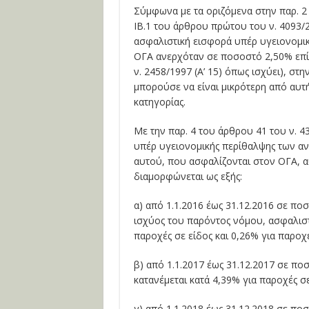
Σύμφωνα με τα οριζόμενα στην παρ. 
ΙΒ.1 του άρθρου πρώτου του ν. 4093/2
ασφαλιστική εισφορά υπέρ υγειονομι
ΟΓΑ ανερχόταν σε ποσοστό 2,50% επί 
ν. 2458/1997 (Α’ 15) όπως ισχύει), στ
μπορούσε να είναι μικρότερη από αυτ
κατηγορίας.
Με την παρ. 4 του άρθρου 41 του ν. 4
υπέρ υγειονομικής περίθαλψης των 
αυτού, που ασφαλίζονται στον ΟΓΑ, αυ
διαμορφώνεται ως εξής:
α) από 1.1.2016 έως 31.12.2016 σε πο
ισχύος του παρόντος νόμου, ασφαλιστ
παροχές σε είδος και 0,26% για παροχ
β) από 1.1.2017 έως 31.12.2017 σε πο
κατανέμεται κατά 4,39% για παροχές σε
γ) από 1.1.2018 έως 31.12.2018 σε πο