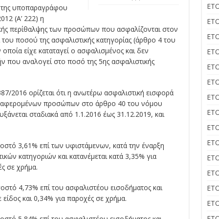
ΕΤΟ
2 της υποπαραγράφου
012 (Α’ 222) η
ΕΤΟ
κής περίθαλψης των προσώπων που ασφαλίζονται στον
ΕΤΟ
του ποσού της ασφαλιστικής κατηγορίας (άρθρο 4 του
ην οποία είχε καταταγεί ο ασφαλισμένος και δεν
ΕΤΟ
ήν που αναλογεί στο ποσό της 5ης ασφαλιστικής
ΕΤΟ
ΕΤΟ
387/2016 ορίζεται ότι η ανωτέρω ασφαλιστική εισφορά
ΕΤΟ
αναφερομένων προσώπων στο άρθρο 40 του νόμου
ΕΤΟ
ξάνεται σταδιακά από 1.1.2016 έως 31.12.2019, και
ΕΤΟ
ΕΤΟ
σοστό 3,61% επί των υφιστάμενων, κατά την έναρξη
ικών κατηγοριών και κατανέμεται κατά 3,35% για
ΕΤΟ
ές σε χρήμα.
ΕΤΟ
σοστό 4,73% επί του ασφαλιστέου εισοδήματος και
ΕΤΟ
 είδος και 0,34% για παροχές σε χρήμα.
ΕΤΟ
ΕΤΟ
σοστό 5,84% επί του ασφαλιστέου εισοδήματος και