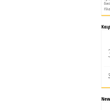
δικ
Πλα
Και
New