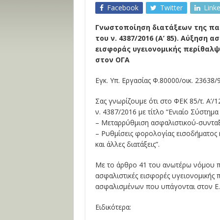
Facebook
Twitter
Link
Γνωστοποίηση διατάξεων της παρ
του ν. 4387/2016 (Α’ 85). Αύξηση 
εισφοράς υγειονομικής περίθαλ
στον ΟΓΑ
Εγκ. Υπ. Εργασίας Φ.80000/οικ. 23638/
Σας γνωρίζουμε ότι στο ΦΕΚ 85/τ. Α’/1
ν. 4387/2016 με τίτλο “Ενιαίο Σύστημ
– Μεταρρύθμιση ασφαλιστικού-συντα
– Ρυθμίσεις φορολογίας εισοδήματος 
και άλλες διατάξεις”.
Με το άρθρο 41 του ανωτέρω νόμου π
ασφαλιστικές εισφορές υγειονομικής 
ασφαλισμένων που υπάγονται στον Ε.Ο
Ειδικότερα: