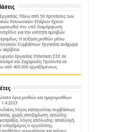
βάσεις
 Εργασίας: Πάνω από 50 προτάσεις των
ικών Κοινωνικών Εταίρων έχουν
ωματωθεί στο υπό διαμόρφωση
οσχέδιο για την ισότητα αμοιβών
Κεραμέως: Η αύξηση μισθών μέσω
λογικών Συμβάσεων Εργασίας ανάχωμα
ν ακρίβεια
υργείο Εργασίας Επέκταση ΣΣΕ σε
σιτισμό και Ζαχαρώδη Προϊόντα σε
ω από 400.000 εργαζόμενους
έτες
ώτατα όρια μισθών και ημερομισθίων
 1.4.2023
υδαίος λόγος καταγγελίας συμβάσεως
ασίας, χωρίς αποζημίωση, αιτιώδης
αιοπραξία, λόγος απόλυσης, απαλλαγή,
ε υπερήμερος ο εργοδότης,
ϋποθέσεις νομιμότητας και κρίσεις