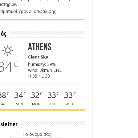
αστηρίων
σματικοί χρόνοι ασφάλισης
ρός
Athens
Clear Sky
34
C
humidity: 39%
wind: 3km/h ENE
H 35 • L 33
38
34
32
33
33
C
C
C
C
C
SAT
SUN
MON
TUE
WED
sletter
Το όνομά σας: