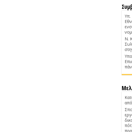
Συμ
Υπ.
Εθν
ενσ
νομ
Ν. 
Συλ
στη
Υπο
Επι
πάν
Μελ
Κατ
από
Σπο
εργ
δικ
πότ
προ