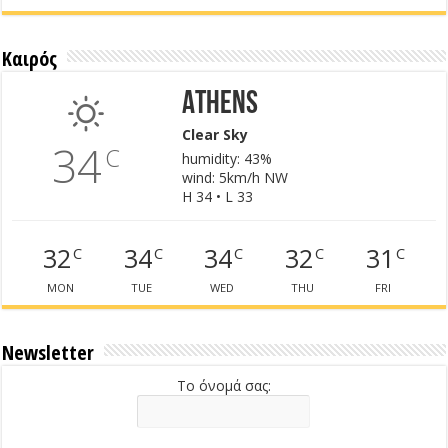
Καιρός
Athens
Clear Sky
34
C
humidity: 43%
wind: 5km/h NW
H 34 • L 33
32
34
34
32
31
C
C
C
C
C
MON
TUE
WED
THU
FRI
Newsletter
Το όνομά σας: