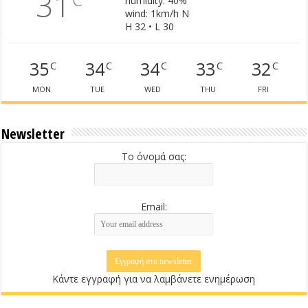
31
humidity: 40%
wind: 1km/h N
H 32 • L 30
35
34
34
33
32
C
C
C
C
C
MON
TUE
WED
THU
FRI
Newsletter
Το όνομά σας:
Email:
Κάντε εγγραφή για να λαμβάνετε ενημέρωση