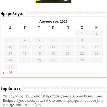
Ημερολόγιο
Αύγουστος 2026
Δ
Τ
Τ
Π
Π
Σ
Κ
1
2
3
4
5
6
7
8
9
10
11
12
13
14
15
16
17
18
19
20
21
22
23
24
25
26
27
28
29
30
31
« Ιούλ
Συμβάσεις
Υπ. Εργασίας: Πάνω από 50 προτάσεις των Εθνικών Κοινωνικών
Εταίρων έχουν ενσωματωθεί στο υπό διαμόρφωση νομοσχέδιο
για την ισότητα αμοιβών