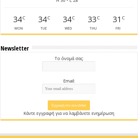
H 30 • L 28
34
34
34
33
31
C
C
C
C
C
MON
TUE
WED
THU
FRI
Newsletter
Το όνομά σας:
Email:
Κάντε εγγραφή για να λαμβάνετε ενημέρωση