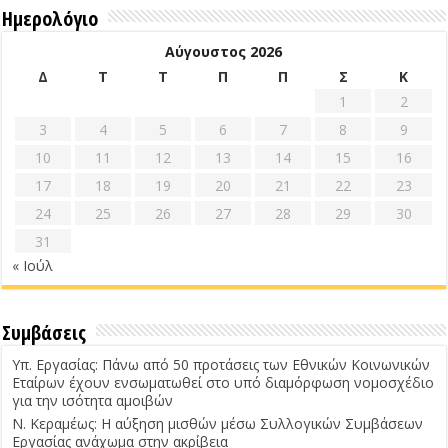
Ημερολόγιο
Αύγουστος 2026
Δ
Τ
Τ
Π
Π
Σ
Κ
1
2
3
4
5
6
7
8
9
10
11
12
13
14
15
16
17
18
19
20
21
22
23
24
25
26
27
28
29
30
31
« Ιούλ
Συμβάσεις
Υπ. Εργασίας: Πάνω από 50 προτάσεις των Εθνικών Κοινωνικών
Εταίρων έχουν ενσωματωθεί στο υπό διαμόρφωση νομοσχέδιο
για την ισότητα αμοιβών
Ν. Κεραμέως: Η αύξηση μισθών μέσω Συλλογικών Συμβάσεων
Εργασίας ανάχωμα στην ακρίβεια