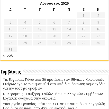
Αύγουστος 2026
Δ
Τ
Τ
Π
Π
Σ
Κ
1
2
3
4
5
6
7
8
9
10
11
12
13
14
15
16
17
18
19
20
21
22
23
24
25
26
27
28
29
30
31
« Ιούλ
Συμβάσεις
Υπ. Εργασίας: Πάνω από 50 προτάσεις των Εθνικών Κοινωνικών
Εταίρων έχουν ενσωματωθεί στο υπό διαμόρφωση νομοσχέδιο
για την ισότητα αμοιβών
Ν. Κεραμέως: Η αύξηση μισθών μέσω Συλλογικών Συμβάσεων
Εργασίας ανάχωμα στην ακρίβεια
Υπουργείο Εργασίας Επέκταση ΣΣΕ σε Επισιτισμό και Ζαχαρώδη
Προϊόντα σε πάνω από 400.000 εργαζόμενους