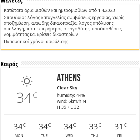
Μελέτες
Κατώτατα όρια μισθών και ημερομισθίων από 1.4.2023
Σπουδαίος λόγος καταγγελίας συμβάσεως εργασίας, χωρίς
αποζημίωση, αιτιώδης δικαιοπραξία, λόγος απόλυσης,
απαλλαγή, πότε υπερήμερος ο εργοδότης, προϋποθέσεις
νομιμότητας και κρίσεις δικαστηρίων
Πλασματικοί χρόνοι ασφάλισης
Καιρός
Athens
Clear Sky
34
C
humidity: 44%
wind: 6km/h N
H 35 • L 32
34
34
34
33
31
C
C
C
C
C
MON
TUE
WED
THU
FRI