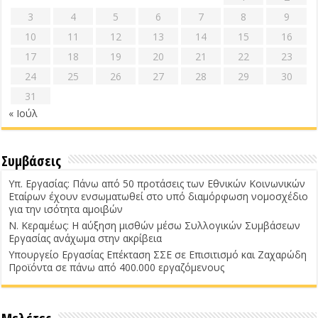
3
4
5
6
7
8
9
10
11
12
13
14
15
16
17
18
19
20
21
22
23
24
25
26
27
28
29
30
31
« Ιούλ
Συμβάσεις
Υπ. Εργασίας: Πάνω από 50 προτάσεις των Εθνικών Κοινωνικών
Εταίρων έχουν ενσωματωθεί στο υπό διαμόρφωση νομοσχέδιο
για την ισότητα αμοιβών
Ν. Κεραμέως: Η αύξηση μισθών μέσω Συλλογικών Συμβάσεων
Εργασίας ανάχωμα στην ακρίβεια
Υπουργείο Εργασίας Επέκταση ΣΣΕ σε Επισιτισμό και Ζαχαρώδη
Προϊόντα σε πάνω από 400.000 εργαζόμενους