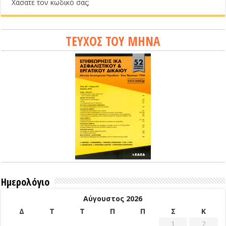
Χάσατε τον κωδικό σας;
ΤΕΥΧΟΣ ΤΟΥ ΜΗΝΑ
Ημερολόγιο
Αύγουστος 2026
Δ
Τ
Τ
Π
Π
Σ
Κ
1
2