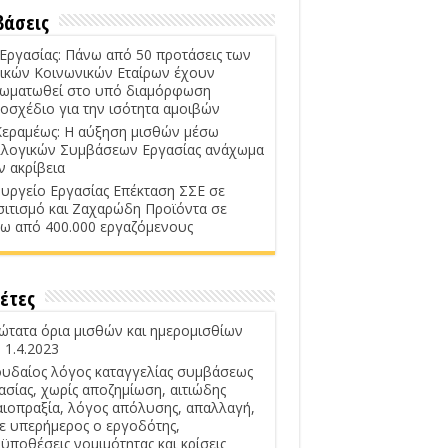
βάσεις
 Εργασίας: Πάνω από 50 προτάσεις των
ικών Κοινωνικών Εταίρων έχουν
ωματωθεί στο υπό διαμόρφωση
οσχέδιο για την ισότητα αμοιβών
Κεραμέως: Η αύξηση μισθών μέσω
λογικών Συμβάσεων Εργασίας ανάχωμα
ν ακρίβεια
υργείο Εργασίας Επέκταση ΣΣΕ σε
σιτισμό και Ζαχαρώδη Προϊόντα σε
ω από 400.000 εργαζόμενους
έτες
ώτατα όρια μισθών και ημερομισθίων
 1.4.2023
υδαίος λόγος καταγγελίας συμβάσεως
ασίας, χωρίς αποζημίωση, αιτιώδης
αιοπραξία, λόγος απόλυσης, απαλλαγή,
ε υπερήμερος ο εργοδότης,
ϋποθέσεις νομιμότητας και κρίσεις