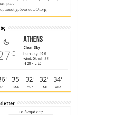
αστηρίων
σματικοί χρόνοι ασφάλισης
ρός
Athens
Clear Sky
27
C
humidity: 49%
wind: 0km/h SE
H 28 • L 26
36
35
32
32
34
C
C
C
C
C
SAT
SUN
MON
TUE
WED
sletter
Το όνομά σας: