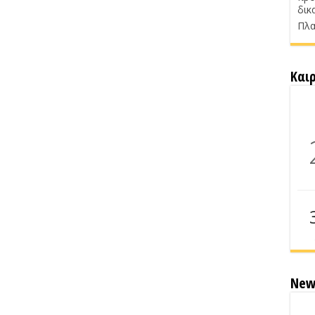
δικ
Πλα
Και
New