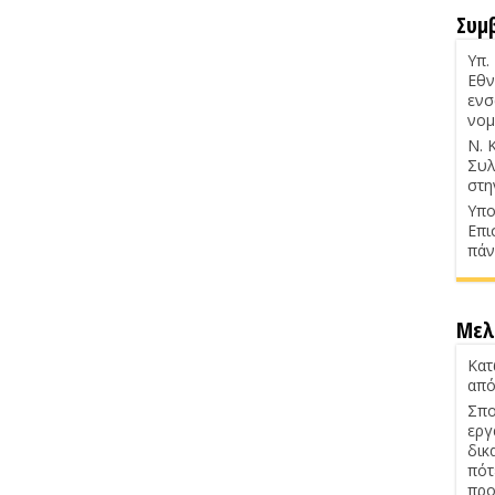
Συμ
Υπ.
Εθν
ενσ
νομ
Ν. 
Συλ
στη
Υπο
Επι
πάν
Μελ
Κατ
από
Σπο
εργ
δικ
πότ
προ