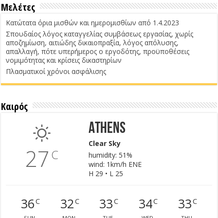
Μελέτες
Κατώτατα όρια μισθών και ημερομισθίων από 1.4.2023
Σπουδαίος λόγος καταγγελίας συμβάσεως εργασίας, χωρίς
αποζημίωση, αιτιώδης δικαιοπραξία, λόγος απόλυσης,
απαλλαγή, πότε υπερήμερος ο εργοδότης, προϋποθέσεις
νομιμότητας και κρίσεις δικαστηρίων
Πλασματικοί χρόνοι ασφάλισης
Καιρός
Athens
Clear Sky
27
C
humidity: 51%
wind: 1km/h ENE
H 29 • L 25
36
32
33
34
33
C
C
C
C
C
SUN
MON
TUE
WED
THU