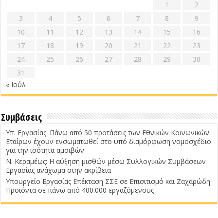
1
2
3
4
5
6
7
8
9
10
11
12
13
14
15
16
17
18
19
20
21
22
23
24
25
26
27
28
29
30
31
« Ιούλ
Συμβάσεις
Υπ. Εργασίας: Πάνω από 50 προτάσεις των Εθνικών Κοινωνικών
Εταίρων έχουν ενσωματωθεί στο υπό διαμόρφωση νομοσχέδιο
για την ισότητα αμοιβών
Ν. Κεραμέως: Η αύξηση μισθών μέσω Συλλογικών Συμβάσεων
Εργασίας ανάχωμα στην ακρίβεια
Υπουργείο Εργασίας Επέκταση ΣΣΕ σε Επισιτισμό και Ζαχαρώδη
Προϊόντα σε πάνω από 400.000 εργαζόμενους