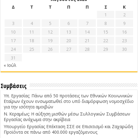
Δ
Τ
Τ
Π
Π
Σ
Κ
1
2
3
4
5
6
7
8
9
10
11
12
13
14
15
16
17
18
19
20
21
22
23
24
25
26
27
28
29
30
31
« Ιούλ
Συμβάσεις
Υπ. Εργασίας: Πάνω από 50 προτάσεις των Εθνικών Κοινωνικών
Εταίρων έχουν ενσωματωθεί στο υπό διαμόρφωση νομοσχέδιο
για την ισότητα αμοιβών
Ν. Κεραμέως: Η αύξηση μισθών μέσω Συλλογικών Συμβάσεων
Εργασίας ανάχωμα στην ακρίβεια
Υπουργείο Εργασίας Επέκταση ΣΣΕ σε Επισιτισμό και Ζαχαρώδη
Προϊόντα σε πάνω από 400.000 εργαζόμενους