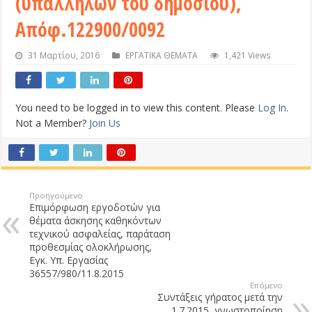
(υπάλληλων του δημοσίου),
Απόφ.122900/0092
31 Μαρτίου, 2016
ΕΡΓΑΤΙΚΑ ΘΕΜΑΤΑ
1,421 Views
You need to be logged in to view this content. Please
Log In
.
Not a Member?
Join Us
Προηγούμενο
Επιμόρφωση εργοδοτών για
θέματα άσκησης καθηκόντων
τεχνικού ασφαλείας, παράταση
προθεσμίας ολοκλήρωσης,
Εγκ. Υπ. Εργασίας
36557/980/11.8.2015
Επόμενο
Συντάξεις γήρατος μετά την
1.7.2015, γνωστοποίηση