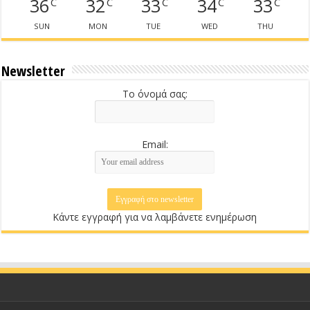
36
32
33
34
33
C
C
C
C
C
SUN
MON
TUE
WED
THU
Newsletter
Το όνομά σας:
Email:
Κάντε εγγραφή για να λαμβάνετε ενημέρωση