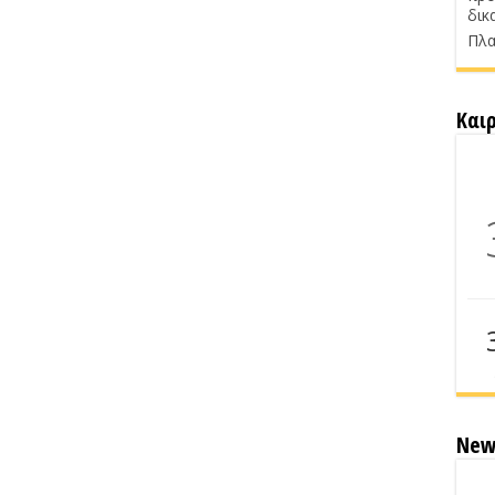
δικ
Πλα
Και
New