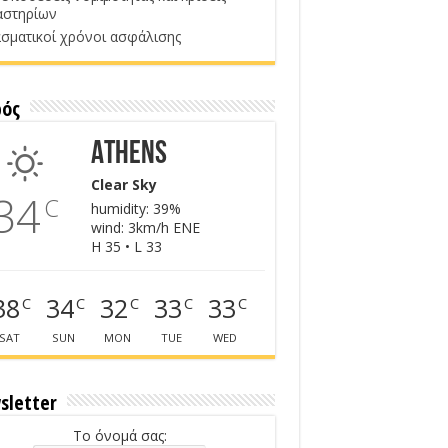
αστηρίων
σματικοί χρόνοι ασφάλισης
ρός
Athens
Clear Sky
34
C
humidity: 39%
wind: 3km/h ENE
H 35 • L 33
38
34
32
33
33
C
C
C
C
C
SAT
SUN
MON
TUE
WED
sletter
Το όνομά σας: