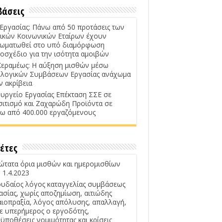
βάσεις
 Εργασίας: Πάνω από 50 προτάσεις των
ικών Κοινωνικών Εταίρων έχουν
ωματωθεί στο υπό διαμόρφωση
οσχέδιο για την ισότητα αμοιβών
Κεραμέως: Η αύξηση μισθών μέσω
λογικών Συμβάσεων Εργασίας ανάχωμα
ν ακρίβεια
υργείο Εργασίας Επέκταση ΣΣΕ σε
σιτισμό και Ζαχαρώδη Προϊόντα σε
ω από 400.000 εργαζόμενους
έτες
ώτατα όρια μισθών και ημερομισθίων
 1.4.2023
υδαίος λόγος καταγγελίας συμβάσεως
ασίας, χωρίς αποζημίωση, αιτιώδης
αιοπραξία, λόγος απόλυσης, απαλλαγή,
ε υπερήμερος ο εργοδότης,
ϋποθέσεις νομιμότητας και κρίσεις