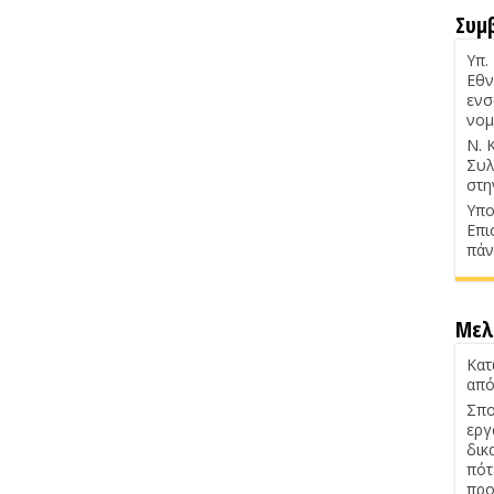
Συμ
Υπ.
Εθν
ενσ
νομ
Ν. 
Συλ
στη
Υπο
Επι
πάν
Μελ
Κατ
από
Σπο
εργ
δικ
πότ
προ