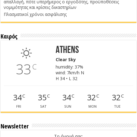
απαλλαγή, πότε υπερήμερος ο εργοδότης, προϋποθέσεις
νομιμότητας και κρίσεις δικαστηρίων
Πλασματικοί χρόνοι ασφάλισης
Καιρός
Athens
Clear Sky
33
C
humidity: 37%
wind: 7km/h N
H 34 • L 32
34
35
34
32
32
C
C
C
C
C
FRI
SAT
SUN
MON
TUE
Newsletter
Το όνομά σας: