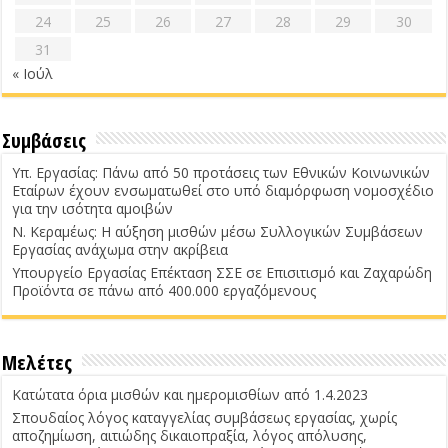
24
25
26
27
28
29
30
31
« Ιούλ
Συμβάσεις
Υπ. Εργασίας: Πάνω από 50 προτάσεις των Εθνικών Κοινωνικών
Εταίρων έχουν ενσωματωθεί στο υπό διαμόρφωση νομοσχέδιο
για την ισότητα αμοιβών
Ν. Κεραμέως: Η αύξηση μισθών μέσω Συλλογικών Συμβάσεων
Εργασίας ανάχωμα στην ακρίβεια
Υπουργείο Εργασίας Επέκταση ΣΣΕ σε Επισιτισμό και Ζαχαρώδη
Προϊόντα σε πάνω από 400.000 εργαζόμενους
Μελέτες
Κατώτατα όρια μισθών και ημερομισθίων από 1.4.2023
Σπουδαίος λόγος καταγγελίας συμβάσεως εργασίας, χωρίς
αποζημίωση, αιτιώδης δικαιοπραξία, λόγος απόλυσης,