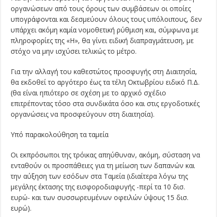
οργανώσεων από τους όρους των συμβάσεων οι οποίες
υπογράφονται και δεσμεύουν όλους τους υπόλοιπους, δεν
υπάρχει ακόμη καμία νομοθετική ρύθμιση και, σύμφωνα με
πληροφορίες της «Η», θα γίνει ειδική διαπραγμάτευση, με
στόχο να μην ισχύσει τελικώς το μέτρο.
Για την αλλαγή του καθεστώτος προσφυγής στη Διαιτησία,
θα εκδοθεί το αργότερο έως τα τέλη Οκτωβρίου ειδικό Π.Δ.
(θα είναι ηπιότερο σε σχέση με το αρχικό σχέδιο
επιτρέποντας τόσο στα συνδικάτα όσο και στις εργοδοτικές
οργανώσεις να προσφεύγουν στη διαιτησία).
Υπό παρακολούθηση τα ταμεία
Οι εκπρόσωποι της τρόικας απηύθυναν, ακόμη, σύσταση να
ενταθούν οι προσπάθειες για τη μείωση των δαπανών και
την αύξηση των εσόδων στα Ταμεία (ιδιαίτερα λόγω της
μεγάλης έκτασης της εισφοροδιαφυγής -περί τα 10 δισ.
ευρώ- και των συσσωρευμένων οφειλών ύψους 15 δισ.
ευρώ).