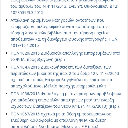
του άρθρ.43 του Ν.4111/2013, Εγκ. Υπ. Οικονομικών Δ12Γ
1028539/3.3.2015
Απαλλαγή ορισμένων κατηγοριών οντοτήτων που
εφαρμόζουν απλογραφικό λογιστικό σύστημα στην
τήρηση λογιστικών βιβλίων από την τήρηση αρχείου
αποθεμάτων και τη διενέργεια φυσικής απογραφής, ΠΟΛ
1019/16.1.2015
ΠΟΛ 1020/2015 Διαδικασία απαλλαγής εμπορευμάτων από
το ΦΠΑ, προς εξαγωγή (περ.)
ΠΟΛ 1047/2015 Διευκρινήσεις επί των διατάξεων των
περιπτώσεων β΄ και στ΄ της παρ. 2 του άρθρ.12 ν.4172/2013
σχετικά με το πώς θα φορολογηθούν οι περιστασιακά
απασχολούμενοι (δελτίο παροχής υπηρεσιών) κλπ
ΠΟΛ 1056/2015 Φορολογική μεταχείριση των προβλέψεων
για απόσβεση επισφαλών απαιτήσεων μετά την έναρξη
ισχύος των διατάξεων του νέου ΚΦΕ (Ν.4172/2013) (περ.)
ΠΟΛ 1057/2015 σχετικά με τη θέση εμπορευμάτων σε
ελεύθερη κυκλοφορία με απαλλαγή ΦΠΑ και άμεση
αποστολή σε άλλο Κράτος Μέλος της Ε.Ε (περ.)