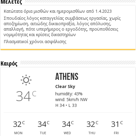
Μελέτες
Κατώτατα όρια μισθών και ημερομισθίων από 1.4.2023
Σπουδαίος λόγος καταγγελίας συμβάσεως εργασίας, χωρίς
αποζημίωση, αιτιώδης δικαιοπραξία, λόγος απόλυσης,
απαλλαγή, πότε υπερήμερος ο εργοδότης, προϋποθέσεις
νομιμότητας και κρίσεις δικαστηρίων
Πλασματικοί χρόνοι ασφάλισης
Καιρός
Athens
Clear Sky
34
C
humidity: 43%
wind: 5km/h NW
H 34 • L 33
32
34
34
32
31
C
C
C
C
C
MON
TUE
WED
THU
FRI