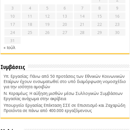
3
4
5
6
7
8
9
10
11
12
13
14
15
16
17
18
19
20
21
22
23
24
25
26
27
28
29
30
31
« Ιούλ
Συμβάσεις
Υπ. Εργασίας: Πάνω από 50 προτάσεις των Εθνικών Κοινωνικών
Εταίρων έχουν ενσωματωθεί στο υπό διαμόρφωση νομοσχέδιο
για την ισότητα αμοιβών
Ν. Κεραμέως: Η αύξηση μισθών μέσω Συλλογικών Συμβάσεων
Εργασίας ανάχωμα στην ακρίβεια
Υπουργείο Εργασίας Επέκταση ΣΣΕ σε Επισιτισμό και Ζαχαρώδη
Προϊόντα σε πάνω από 400.000 εργαζόμενους