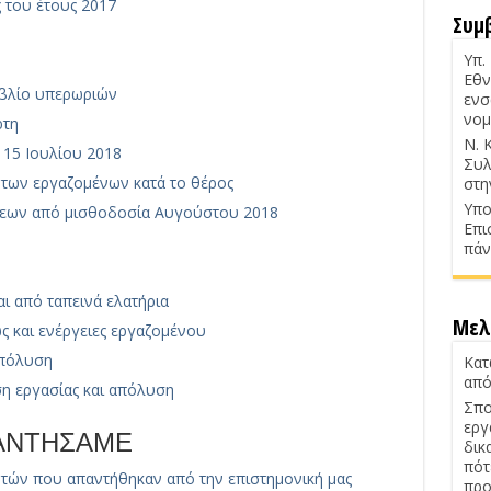
 του έτους 2017
Συμ
Υπ.
Εθν
ιβλίο υπερωριών
ενσ
νομ
ρτη
Ν. 
 15 Ιουλίου 2018
Συλ
 των εργαζομένων κατά το θέρος
στη
Υπο
εων από μισθοδοσία Αυγούστου 2018
Επι
πάν
ι από ταπεινά ελατήρια
Μελ
 και ενέργειες εργαζομένου
 απόλυση
Κατ
από
η εργασίας και απόλυση
Σπο
εργ
ΠΑΝΤΗΣΑΜΕ
δικ
πότ
τών που απαντήθηκαν από την επιστημονική μας
προ