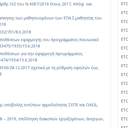
ΕΤΟ
ρθρ.102 του Ν.4387/2016 έτους 2017, Απόφ. οικ.
ΕΤΟ
 άσκησης των μαθητευομένων των ΕΠΑ.Σ.μαθητείας του
ΕΤΟ
018
ΕΤΟ
32/701/8.6.2018
ΕΤΟ
υποθέσεων εφαρμογής του προγράμματος Κοινωνικό
3475/1935/15.6.2018
ΕΤΟ
υποθέσεων για την εφαρμογή προγράμματος
ΕΤΟ
474/1934/15.6.2018
ΕΤΟ
100/28.12.2017 σχετικά με τη ρύθμιση οφειλών έως
8
ΕΤΟ
ΕΤΟ
ΕΤΟ
ΕΤΟ
ς υποβολής εντύπων αρμοδιότητας ΣΕΠΕ και ΟΑΕΔ,
ΕΤΟ
8 – 2019, επιδότηση διακοπών εργαζομένων, άνεργων,
ΕΤΟ
ΕΤΟ