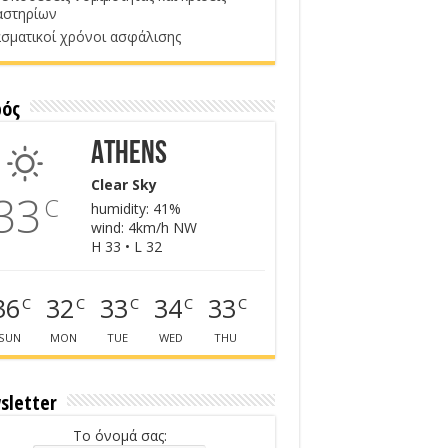
αστηρίων
σματικοί χρόνοι ασφάλισης
ρός
Athens
Clear Sky
33
C
humidity: 41%
wind: 4km/h NW
H 33 • L 32
36
32
33
34
33
C
C
C
C
C
SUN
MON
TUE
WED
THU
sletter
Το όνομά σας: