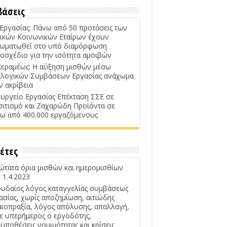
βάσεις
 Εργασίας: Πάνω από 50 προτάσεις των
ικών Κοινωνικών Εταίρων έχουν
ωματωθεί στο υπό διαμόρφωση
οσχέδιο για την ισότητα αμοιβών
Κεραμέως: Η αύξηση μισθών μέσω
λογικών Συμβάσεων Εργασίας ανάχωμα
ν ακρίβεια
υργείο Εργασίας Επέκταση ΣΣΕ σε
σιτισμό και Ζαχαρώδη Προϊόντα σε
ω από 400.000 εργαζόμενους
έτες
ώτατα όρια μισθών και ημερομισθίων
 1.4.2023
υδαίος λόγος καταγγελίας συμβάσεως
ασίας, χωρίς αποζημίωση, αιτιώδης
αιοπραξία, λόγος απόλυσης, απαλλαγή,
ε υπερήμερος ο εργοδότης,
ϋποθέσεις νομιμότητας και κρίσεις