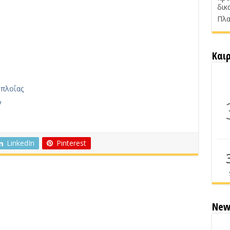
δικ
Πλα
Και
οπλοΐας
ν
LinkedIn
Pinterest
New