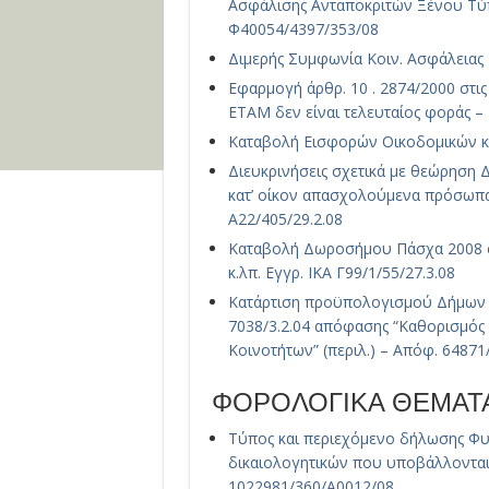
Ασφάλισης Ανταποκριτών Ξένου Τύ
Φ40054/4397/353/08
Διμερής Συμφωνία Κοιν. Ασφάλειας Ε
Εφαρμογή άρθρ. 10 . 2874/2000 στις
ΕΤΑΜ δεν είναι τελευταίος φοράς – 
Καταβολή Εισφορών Οικοδομικών και
Διευκρινήσεις σχετικά με θεώρηση 
κατ’ οίκον απασχολούμενα πρόσωπα
Α22/405/29.2.08
Καταβολή Δωροσήμου Πάσχα 2008 σ
κ.λπ. Εγγρ. ΙΚΑ Γ99/1/55/27.3.08
Κατάρτιση προϋπολογισμού Δήμων κ
7038/3.2.04 απόφασης “Καθορισμό
Κοινοτήτων” (περιλ.) – Απόφ. 64871
ΦΟΡΟΛΟΓΙΚΑ ΘΕΜΑΤ
Τύπος και περιεχόμενο δήλωσης Φυ
δικαιολογητικών που υποβάλλονται
1022981/360/Α0012/08