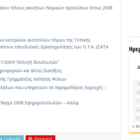
ιαίου τέλους ακινήτων Νομικών προσώπων έτους 2008
των κεντρικών αυτοτελών πόρων της Τοπικής
πτουν επενδυτικές δραστηριότητες των Ο.Τ.Α. (ΣΑΤΑ
Ημε
31/2004 “Εκλογή Βουλευτών”
ηροφοριών και άλλες διατάξεις
κής Γραμματείας Ισότητας Φύλων
3
λήλων που υπηρετούν σε παραμεθόριες περιοχές –
1
1
Πάσχα 2008 Εφημεριδοπωλών – Απόφ.
2
3
« Ι
LinkedIn
Pinterest