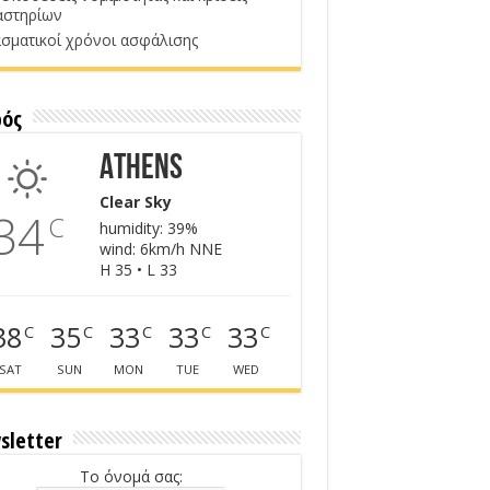
αστηρίων
σματικοί χρόνοι ασφάλισης
ρός
Athens
Clear Sky
34
C
humidity: 39%
wind: 6km/h NNE
H 35 • L 33
38
35
33
33
33
C
C
C
C
C
SAT
SUN
MON
TUE
WED
sletter
Το όνομά σας: