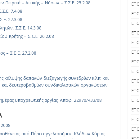
Πειραιά – Αττικής – Νήσων – Σ.Σ.Ε. 25.2.08
ΕΤΟ
Σ.Ε. 7.4.08
ΕΤΟ
.Ε. 27.3.08
ΕΤΟ
τών, Σ.Σ.Ε. 14.3.08
ΕΤΟ
υ Κρήτης – Σ.Σ.Ε. 26.2.08
ΕΤΟ
ΕΤΟ
 – Σ.Σ.Ε. 27.2.08
ΕΤΟ
ΕΤΟ
ης κάλυψης δαπανών διεξαγωγής συνεδρίων κ.λπ. και
ΕΤΟ
Ε. και δευτεροβαθμίων συνδικαλιστικών οργανώσεων
ΕΤΟ
ημέρας υποχρεωτικής αργίας. Απόφ. 22970/433/08
ΕΤΟ
ΕΤΟ
Α
ΕΤΟ
 2008
ΕΤΟ
 ασθένειας από Πόρο αγγελιοσήμου Κλάδων Κύριας
ΕΤΟ