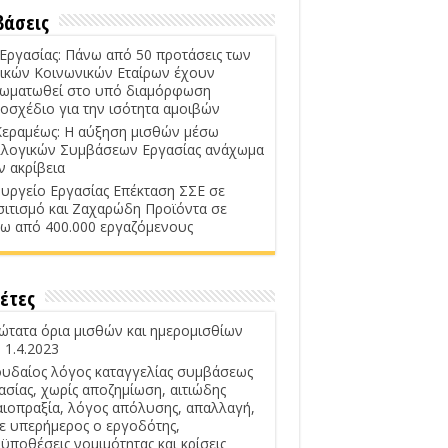
βάσεις
 Εργασίας: Πάνω από 50 προτάσεις των
ικών Κοινωνικών Εταίρων έχουν
ωματωθεί στο υπό διαμόρφωση
οσχέδιο για την ισότητα αμοιβών
Κεραμέως: Η αύξηση μισθών μέσω
λογικών Συμβάσεων Εργασίας ανάχωμα
ν ακρίβεια
υργείο Εργασίας Επέκταση ΣΣΕ σε
σιτισμό και Ζαχαρώδη Προϊόντα σε
ω από 400.000 εργαζόμενους
έτες
ώτατα όρια μισθών και ημερομισθίων
 1.4.2023
υδαίος λόγος καταγγελίας συμβάσεως
ασίας, χωρίς αποζημίωση, αιτιώδης
αιοπραξία, λόγος απόλυσης, απαλλαγή,
ε υπερήμερος ο εργοδότης,
ϋποθέσεις νομιμότητας και κρίσεις