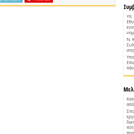
Συμ
Υπ.
Εθν
ενσ
νομ
Ν. 
Συλ
στη
Υπο
Επι
πάν
Μελ
Κατ
από
Σπο
εργ
δικ
πότ
προ