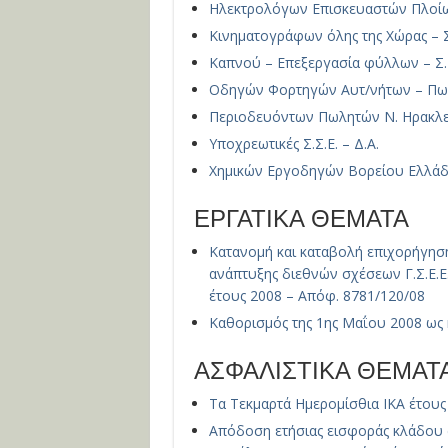
Ηλεκτρολόγων Επισκευαστών Πλοίων 
Κινηματογράφων όλης της Χώρας – Σ.
Καπνού – Επεξεργασία φύλλων – Σ.Σ
Οδηγών Φορτηγών Αυτ/νήτων – Πωλη
Περιοδευόντων Πωλητών Ν. Ηρακλείο
Υποχρεωτικές Σ.Σ.Ε. – Δ.Α.
Χημικών Εργοδηγών Βορείου Ελλάδος
ΕΡΓΑΤΙΚΑ ΘΕΜΑΤΑ
Κατανομή και καταβολή επιχορήγησ
ανάπτυξης διεθνών σχέσεων Γ.Σ.Ε.
έτους 2008 – Απόφ. 8781/120/08
Καθορισμός της 1ης Μαΐου 2008 ως 
ΑΣΦΑΛΙΣΤΙΚΑ ΘΕΜΑΤ
Τα Τεκμαρτά Ημερομίσθια ΙΚΑ έτους
Απόδοση ετήσιας εισφοράς κλάδου