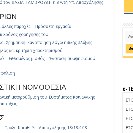
τον ΒΑΣΙΛ. ΓΑΜΒΡΟΥΔΗ τ. Δ/ντή Υπ. Απασχόλησης
ΡΙΩΝ
ι άλλες παροχές – Πρόσθετη εργασία
αι Χρόνος χορήγησής του
και Χρηματική ικανοποίηση λόγω ηθικής βλάβης
λος και κριτήρια χαρακτηρισμού
ικό – Ειθισμένος μισθός – Ένσταση συμψηφισμού
ασφάλιση
ΙΣΤΙΚΗ ΝΟΜΟΘΕΣΙΑ
e-Τ
ανωτική μεταρρύθμιση του Συστήματος Κοινωνικής
ΕΤΟ
διατάξεις
ΕΤΟ
Σ
ΕΤΟ
9 – Πράξη Καταθ. Υπ. Απασχόλησης 13/18.4.08
ΕΤΟ