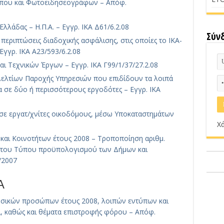
που και Φωτοειδησεογράφων – Απόφ.
λλάδας – Η.Π.Α. – Εγγρ. ΙΚΑ Δ61/6.2.08
Σύν
 περιπτώσεις διαδοχικής ασφάλισης, στις οποίες το ΙΚΑ-
Εγγρ. ΙΚΑ Α23/593/6.2.08
 Τεχνικών Έργων – Εγγρ. ΙΚΑ Γ99/1/37/27.2.08
Δελτίων Παροχής Υπηρεσιών που επιδίδουν τα λοιπά
 σε δύο ή περισσότερους εργοδότες – Εγγρ. ΙΚΑ
ε εργατ/χνίτες οικοδόμους, μέσω Υποκαταστημάτων
Χά
αι Κοινοτήτων έτους 2008 – Τροποποίηση αριθμ.
ς του Τύπου προϋπολογισμού των Δήμων και
/2007
Α
σικών προσώπων έτους 2008, λοιπών εντύπων και
, καθώς και θέματα επιστροφής φόρου – Απόφ.