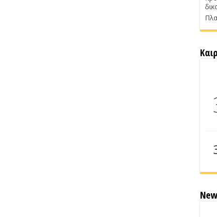
δικ
Πλα
Και
New